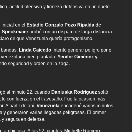
tico, actitud ofensiva y firmeza defensiva en un duelo
inicial en el
Estadio Gonzalo Pozo Ripalda de
a Speckmaier
probó con un disparo de larga distancia
claro de que Venezuela quería protagonismo.
s bandas.
Linda Caicedo
intentó generar peligro por el
a venezolana bien plantada.
Yenifer Giménez y
ando seguridad y orden en la zaga.
gó al minuto 22, cuando
Daniuska Rodríguez
soltó
tó con fuerza en el travesaño. Fue la ocasión más
. A partir de ahí,
Venezuela
encadenó varios minutos
 y generaron varias llegadas peligrosas. El primer
 y segura en defensa.
se ambiciosa. A los 52 minutos, Michelle Romero