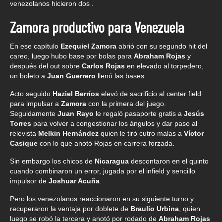
venezolanos hicieron dos .
Zamora productivo para Venezuela
En ese capítulo
Ezequiel Zamora
abrió con su segundo hit del
careo, luego hubo base por bolas para
Abraham Rojas
y
después del out sobre
Carlos Rojas
en elevado al torpedero,
un boleto a
Juan Guerrero
llenó las bases.
Acto seguido
Haziel Berríos
elevó de sacrificio al center field
para impulsar a
Zamora
con la primera del juego.
Seguidamente
Juan Rayo
le regaló pasaporte gratis a
Jesús
Torres
para volver a congestionar los ángulos y dar paso al
relevista
Melkin Hernández
quien le tiró cutro malas a
Víctor
Casique
con lo que anotó Rojas en carrera forzada.
Sin embargo los chicos de
Nicaragua
descontaron en el quinto
cuando combinaron un error, jugada por el infield y sencillo
impulsor de
Joshuar Acuña
.
Pero los venezolanos reaccionaron en su siguiente turno y
recuperaron la ventaja por doblete de
Braulio Urbina
, quien
luego se robó la tercera y anotó por rodado de
Abraham Rojas