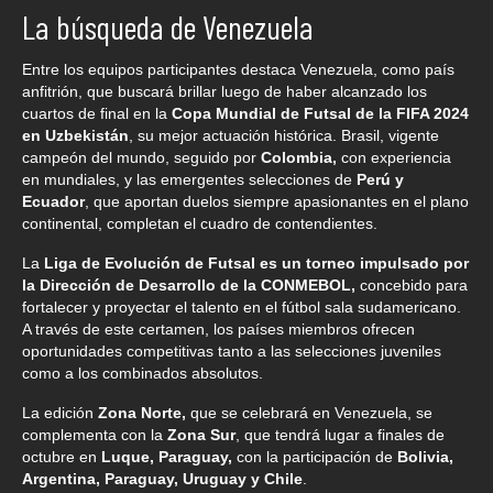
La búsqueda de Venezuela
Entre los equipos participantes destaca Venezuela, como país
anfitrión, que buscará brillar luego de haber alcanzado los
cuartos de final en la
Copa Mundial de Futsal de la FIFA 2024
en Uzbekistán
, su mejor actuación histórica. Brasil, vigente
campeón del mundo, seguido por
Colombia,
con experiencia
en mundiales, y las emergentes selecciones de
Perú y
Ecuador
, que aportan duelos siempre apasionantes en el plano
continental, completan el cuadro de contendientes.
La
Liga de Evolución de Futsal es un torneo impulsado por
la Dirección de Desarrollo de la CONMEBOL,
concebido para
fortalecer y proyectar el talento en el fútbol sala sudamericano.
A través de este certamen, los países miembros ofrecen
oportunidades competitivas tanto a las selecciones juveniles
como a los combinados absolutos.
La edición
Zona Norte,
que se celebrará en Venezuela, se
complementa con la
Zona Sur
, que tendrá lugar a finales de
octubre en
Luque, Paraguay,
con la participación de
Bolivia,
Argentina, Paraguay, Uruguay y Chile
.