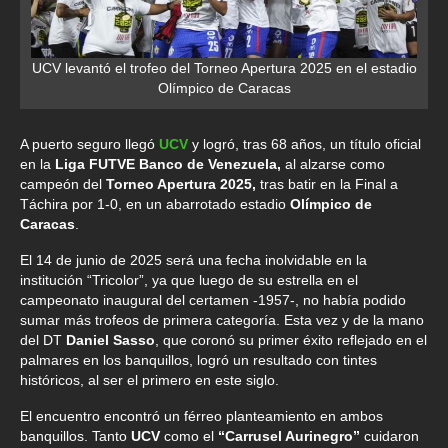
UCV levantó el trofeo del Torneo Apertura 2025 en el estadio
Olímpico de Caracas
A puerto seguro llegó
UCV
y logró, tras 68 años, un título oficial
en la
Liga FUTVE Banco de Venezuela,
al alzarse como
campeón del
Torneo Apertura 2025,
tras batir en la Final a
Táchira por 1-0, en un abarrotado estadio
Olímpico de
Caracas
.
El 14 de junio de 2025 será una fecha inolvidable en la
institución “Tricolor”, ya que luego de su estrella en el
campeonato inaugural del certamen -1957-, no había podido
sumar más trofeos de primera categoría. Esta vez y de la mano
del DT
Daniel Sasso
, que coronó su primer éxito reflejado en el
palmares en los banquillos, logró un resultado con tintes
históricos, al ser el primero en este siglo.
El encuentro encontró un férreo planteamiento en ambos
banquillos. Tanto
UCV
como el
“Carrusel Aurinegro”
cuidaron