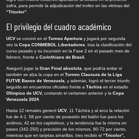
zafra, para permitir la adjudicación del trofeo en las vitrinas del
“Tricolor”
.
El privilegio del cuadro académico
UCV
se coronó en el
Torneo Apertura
y jugará por segunda
vez la
Copa CONMEBOL Libertadores
, tras la clasificación del
curso pasado y su incursión en la Fase 2 en el pasado mes de
febrero, frente a
Corinthians de Brasil.
Aseguró jugar la
Gran Final absoluta
, que podría evitar sí
también se alza la copa en el
Torneo Clausura de la Liga
FUTVE Banco de Venezuela
, y además, logró el tercer triunfo
seguido en encuentros oficiales frente a
Táchira
en el estadio
Olímpico de UCV,
contando el certamen anterior y la
Copa
Venezuela 2024
.
Hasta 12 remates generó
UCV
, 11 Táchira y al arco la relación
fue de 4-1. 58 por ciento de posesión del balón fue para los
andinos, 42 en los capitalinos, y la tendencia fue la misma en
pases (342-250) y precisión de los mismos, 80-72 por ciento,
mientras que en tarjetas amarillas, tres recibió el
“Tricolor”,