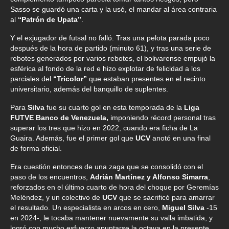
Sasso se guardó una carta y la usó, el mandar al área contraria
al
“Patrón de Upata”
.
Y el exjugador de futsal no falló. Tras una pelota parada poco
después de la hora de partido (minuto 61), y tras una serie de
rebotes generados por varios rebotes, el bolivarense empujó la
esférica al fondo de la red e hizo explotar de felicidad a los
parciales del
“Tricolor”
que estaban presentes en el recinto
universitario, además del banquillo de suplentes.
Para
Silva
fue su cuarto gol en esta temporada de la
Liga
FUTVE Banco de Venezuela,
imponiendo récord personal tras
superar los tres que hizo en 2022, cuando era ficha de La
Guaira. Además, fue el primer gol que
UCV
anotó en una final
de forma oficial.
Era cuestión entonces de una zaga que se consolidó con el
paso de los encuentros,
Adrián Martínez y Alfonso Simarra
,
reforzados en el último cuarto de hora del choque por Geremías
Meléndez, y un colectivo de
UCV
que se sacrificó para amarrar
el resultado. Un especialista en arcos en cero,
Miguel Silva
-15
en 2024-, le tocaba mantener nuevamente su valla imbatida, y
logró con mucho esfuerzo apuntarse la octava en la presente