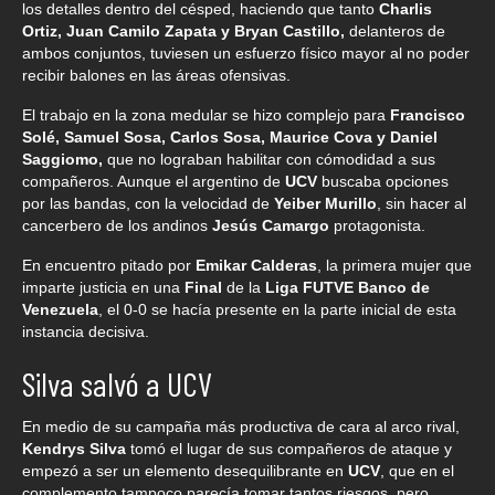
los detalles dentro del césped, haciendo que tanto
Charlis
Ortiz, Juan Camilo Zapata y Bryan Castillo,
delanteros de
ambos conjuntos, tuviesen un esfuerzo físico mayor al no poder
recibir balones en las áreas ofensivas.
El trabajo en la zona medular se hizo complejo para
Francisco
Solé, Samuel Sosa, Carlos Sosa, Maurice Cova y Daniel
Saggiomo,
que no lograban habilitar con cómodidad a sus
compañeros. Aunque el argentino de
UCV
buscaba opciones
por las bandas, con la velocidad de
Yeiber Murillo
, sin hacer al
cancerbero de los andinos
Jesús Camargo
protagonista.
En encuentro pitado por
Emikar Calderas
, la primera mujer que
imparte justicia en una
Final
de la
Liga FUTVE Banco de
Venezuela
, el 0-0 se hacía presente en la parte inicial de esta
instancia decisiva.
Silva salvó a UCV
En medio de su campaña más productiva de cara al arco rival,
Kendrys Silva
tomó el lugar de sus compañeros de ataque y
empezó a ser un elemento desequilibrante en
UCV
, que en el
complemento tampoco parecía tomar tantos riesgos, pero