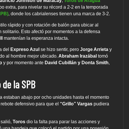
auricio Johnson
de Maracay
,
Toros de Aragua
po extra, para nivelar su récord a 2-2 en la temporada
SPB)
, donde los cabrialenses tienen una marca de 3-2.
tilo rápido y con rotación de balón para ubicar al
 solitario. Esto afectó por momentos a la defensa
ll
mantenían la esperanza intacta.
sa del
Expreso Azul
se hizo sentir, pero
Jorge Arrieta
y
ando al hombre mejor ubicado.
Abraham Irazábal
tomó
p
y por momento ante
David Cubillán y Donta Smith
,
o de la SPB
casa estaban abajo por ocho unidades hasta el momento
rebote defensivo para que el
“Grillo” Vargas
pudiera
 salió,
Toros
dio la falta para parar las acciones y
ó una bandeja que colocó el partido por una posesión