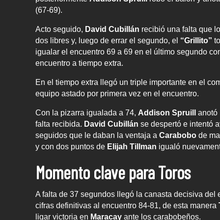
(67-69).
Acto seguido,
David Cubillán
recibió una falta que lo
dos libres y, luego de errar el segundo, el
“Grillito”
t
igualar el encuentro 69 a 69 en el último segundo c
encuentro a tiempo extra.
En el tiempo extra llegó un triple importante en el 
equipo astado por primera vez en el encuentro.
Con la pizarra igualada a 74,
Addison Spruill
anotó 
falta recibida.
David Cubillán
se despertó e intentó a
seguidos que le daban la ventaja a
Carabobo
de ma
y con dos puntos de
Elijah Tillman
igualó nuevamente
Momento clave para Toros
A falta de 37 segundos llegó la canasta decisiva del
cifras definitivas al encuentro 84-81, de esta manera
ligar victoria en
Maracay
ante los carabobeños.