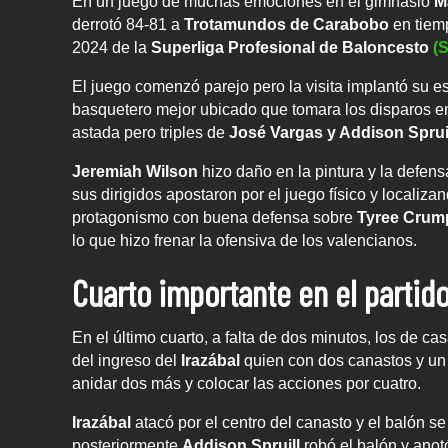
En un juego de muchas emociones en el gimnasio
M
derrotó 84-81 a
Trotamundos de Carabobo
en tiem
2024 de la
Superliga Profesional de Baloncesto
(
El juego comenzó parejo pero la visita implantó su es
basquetero mejor ubicado que tomara los disparos en
astada pero triples de
José Vargas y Addison Sprui
Jeremiah Wilson
hizo daño en la pintura y la defen
sus dirigidos apostaron por el juego físico y localiz
protagonismo con buena defensa sobre
Tyree Crum
lo que hizo frenar la ofensiva de los valencianos.
Cuarto importante en el partid
En el último cuarto, a falta de dos minutos, los de 
del ingreso del
Irazábal
quien con dos canastos y un 
anidar dos más y colocar las acciones por cuatro.
Irazábal
atacó por el centro del canasto y el balón se
posteriormente
Addison Spruill
robó el balón y anot