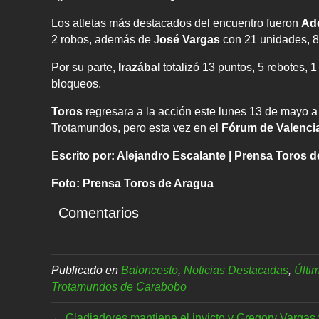
Los atletas más destacados del encuentro fueron
Add
2 robos, además de J
osé Vargas
con 21 unidades, 8 
Por su parte,
Irazábal
totalizó 13 puntos, 5 rebotes, 
bloqueos.
Toros
regresara a la acción este lunes 13 de mayo a
Trotamundos, pero esta vez en el
Fórum de Valenci
Escrito por: Alejandro Escalante | Prensa Toros 
Foto: Prensa Toros de Aragua
Comentarios
Publicado en
Baloncesto
,
Noticias Destacadas
,
Últi
Trotamundos de Carabobo
← Gladiadores mantiene el invicto y Gregory Vargas v