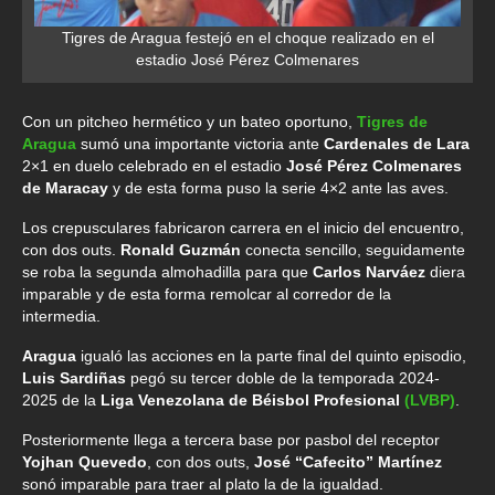
Tigres de Aragua festejó en el choque realizado en el
estadio José Pérez Colmenares
Con un pitcheo hermético y un bateo oportuno,
Tigres de
Aragua
sumó una importante victoria ante
Cardenales de Lara
2×1 en duelo celebrado en el estadio
José Pérez Colmenares
de Maracay
y de esta forma puso la serie 4×2 ante las aves.
Los crepusculares fabricaron carrera en el inicio del encuentro,
con dos outs.
Ronald Guzmán
conecta sencillo, seguidamente
se roba la segunda almohadilla para que
Carlos Narváez
diera
imparable y de esta forma remolcar al corredor de la
intermedia.
Aragua
igualó las acciones en la parte final del quinto episodio,
Luis Sardiñas
pegó su tercer doble de la temporada 2024-
2025 de la
Liga Venezolana de Béisbol Profesional
(LVBP)
.
Posteriormente llega a tercera base por pasbol del receptor
Yojhan Quevedo
, con dos outs,
José “Cafecito” Martínez
sonó imparable para traer al plato la de la igualdad.