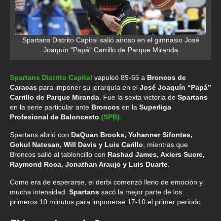
Spartans Distrito Capital salió airoso en el gimnasio José
Joaquín "Papá" Carrillo de Parque Miranda
Spartans Distrito Capital
vapuleó 89-65 a
Broncos de
Caracas
para imponer su jerarquía en el
José Joaquín “Papá”
Carrillo de Parque Miranda
. Fue la sexta victoria de
Spartans
en la serie particular ante
Broncos
en la
Superliga
Profesional de Baloncesto
(SPB)
.
Spartans abrió con
DaQuan Brooks, Yohanner Sifontes,
Gokul Natesan, Will Davis y Luis Carillo
, mientras que
Broncos salió al tabloncillo con
Rashad James, Axiers Sucre,
Raymond Roca, Jonathan Araujo y Luis Duarte
.
Como era de esperarse, el derbi comenzó lleno de emoción y
mucha intensidad.
Spartans
sacó la mejor parte de los
primeros 10 minutos para imponerse 17-10 el primer periodo.