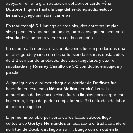
apoyaron en una gran actuación del abridor zurdo
Félix
Doubront
, quien hasta la baja del sexto episodio estuvo
lanzando juego sin hits ni carreras.
En total trabajó 5.1 innings de tres hits, dos carreras limpias,
siete ponches y apenas un boleto, para conseguir su segunda
victoria de la semana y tercera de la campaña.
En cuanto a la ofensiva, las anotaciones fueron producidas una
en el segundo y cinco en el cuarto, siendo los más destacados
de 2-2 con par de anotadas, dos cuadrangulares y cuatro
impulsadas, y
Rusney Castillo
de 3-2 con doble, empujada y
pisada.
Al igual que en el primer choque el abridor de
Delfines
fue
bateado, en este caso
Néstor Molina
permitió las seis
anotaciones de las cuales cinco fueron limpias para cargar con
la derrota, luego de poder completar solo 3.0 entradas de labor
de ocho incogibles.
El primer imparable por parte de los bates salados llegó
cortesía de
Gorkys Hernández
en esa sexta entrada cuando el
no hitter de
Doubront
llegó a su fin. Luego con un out en la