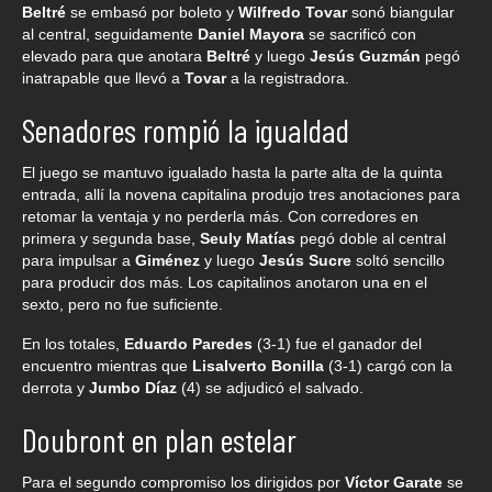
Beltré
se embasó por boleto y
Wilfredo Tovar
sonó biangular
al central, seguidamente
Daniel Mayora
se sacrificó con
elevado para que anotara
Beltré
y luego
Jesús Guzmán
pegó
inatrapable que llevó a
Tovar
a la registradora.
Senadores rompió la igualdad
El juego se mantuvo igualado hasta la parte alta de la quinta
entrada, allí la novena capitalina produjo tres anotaciones para
retomar la ventaja y no perderla más. Con corredores en
primera y segunda base,
Seuly Matías
pegó doble al central
para impulsar a
Giménez
y luego
Jesús Sucre
soltó sencillo
para producir dos más. Los capitalinos anotaron una en el
sexto, pero no fue suficiente.
En los totales,
Eduardo Paredes
(3-1) fue el ganador del
encuentro mientras que
Lisalverto Bonilla
(3-1) cargó con la
derrota y
Jumbo Díaz
(4) se adjudicó el salvado.
Doubront en plan estelar
Para el segundo compromiso los dirigidos por
Víctor Garate
se