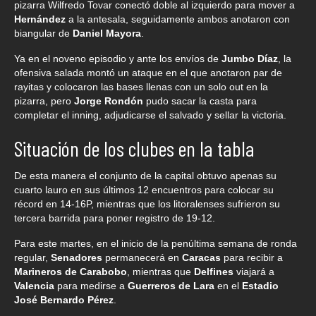
pizarra Wilfredo Tovar conectó doble al izquierdo para mover a
Hernández
a la antesala, seguidamente ambos anotaron con
biangular de
Daniel Mayora
.
Ya en el noveno episodio y ante los envíos de
Jumbo Díaz
, la
ofensiva salada montó un ataque en el que anotaron par de
rayitas y colocaron las bases llenas con un solo out en la
pizarra, pero
Jorge Rondón
pudo sacar la casta para
completar el inning, adjudicarse el salvado y sellar la victoria.
Situación de los clubes en la tabla
De esta manera el conjunto de la capital obtuvo apenas su
cuarto lauro en sus últimos 12 encuentros para colocar su
récord en 14-16P, mientras que los litoralenses sufrieron su
tercera barrida para poner registro de 19-12.
Para este martes, en el inicio de la penúltima semana de ronda
regular,
Senadores
permanecerá en
Caracas
para recibir a
Marineros de Carabobo
, mientras que
Delfines
viajará a
Valencia
para medirse a
Guerreros de Lara
en el
Estadio
José Bernardo Pérez
.