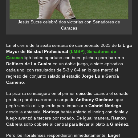
Jesús Sucre celebró dos victorias con Senadores de
Caracas
En el cierre de la sexta semana de campeonato 2023 de la
Liga
Mayor de Béisbol Profesional
(LMBP)
,
Senadores de
Caracas
ligó bateo oportuno con buen pitcheo para barrer a
Delfines de La Guaira
en un doble juego, a siete episodios
cada uno, con resultados de 5-3 y 6-4 en lo que marcó el
regreso del conjunto salado al estadio
Jorge Luis García
Carneiro
.
La pizarra se inauguró en el primer episodio cuando el senado
produjo par de carreras a cargo de
Anthony Giménez
, que
pegó sencillo al izquierdo para impulsar a
Gabriel Noriega
desde la antesala.
Noriega
había abierto el inning con doble y
luego avanzó a tercera por rodado. De igual manera,
Ramón
Cabrera
soltó doblete al central para llevar al plato a
Giménez
.
Pero los litoralenses respondieron inmediatamente;
Engel