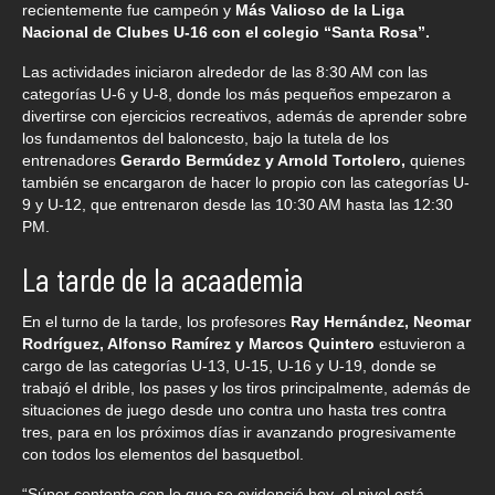
recientemente fue campeón y
Más Valioso de la Liga
Nacional de Clubes U-16 con el colegio “Santa Rosa”.
Las actividades iniciaron alrededor de las 8:30 AM con las
categorías U-6 y U-8, donde los más pequeños empezaron a
divertirse con ejercicios recreativos, además de aprender sobre
los fundamentos del baloncesto, bajo la tutela de los
entrenadores
Gerardo Bermúdez y Arnold Tortolero,
quienes
también se encargaron de hacer lo propio con las categorías U-
9 y U-12, que entrenaron desde las 10:30 AM hasta las 12:30
PM.
La tarde de la acaademia
En el turno de la tarde, los profesores
Ray Hernández, Neomar
Rodríguez, Alfonso Ramírez y Marcos Quintero
estuvieron a
cargo de las categorías U-13, U-15, U-16 y U-19, donde se
trabajó el drible, los pases y los tiros principalmente, además de
situaciones de juego desde uno contra uno hasta tres contra
tres, para en los próximos días ir avanzando progresivamente
con todos los elementos del basquetbol.
“Súper contento con lo que se evidenció hoy, el nivel está