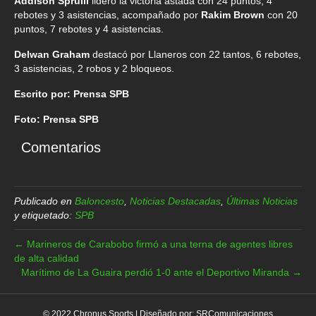
Addison Spruill
lideró la victoria astada con 24 puntos, 4
rebotes y 3 asistencias, acompañado por
Rakim Brown
con 20
puntos, 7 rebotes y 4 asistencias.
Delwan Graham
destacó por Llaneros con 22 tantos, 6 rebotes,
3 asistencias, 2 robos y 2 bloqueos.
Escrito por: Prensa SPB
Foto: Prensa SPB
Comentarios
Publicado en
Baloncesto
,
Noticias Destacadas
,
Últimas Noticias
y etiquetado:
SPB
← Marineros de Carabobo firmó a una terna de agentes libres
de alta calidad
Marítimo de La Guaira perdió 1-0 ante el Deportivo Miranda →
© 2022 Chronus Sports | Diseñado por:
SRComunicaciones