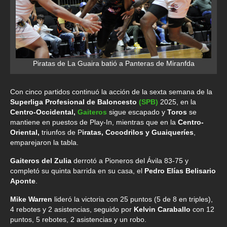
Piratas de La Guaira batió a Panteras de Miranfda
Con cinco partidos continuó la acción de la sexta semana de la
Superliga Profesional de Baloncesto
(SPB)
2025, en la
Centro-Occidental,
Gaiteros
sigue escapado y
Toros
se
mantiene en puestos de Play-In, mientras que en la
Centro-
Oriental,
triunfos de P
iratas, Cocodrilos y Guaiqueríes
,
emparejaron la tabla.
Gaiteros del Zulia
derrotó a Pioneros del Ávila 83-75 y
completó su quinta barrida en su casa, el
Pedro Elías Belisario
Aponte
.
Mike Warren
lideró la victoria con 25 puntos (5 de 8 en triples),
4 rebotes y 2 asistencias, seguido por
Kelvin Caraballo
con 12
puntos, 5 rebotes, 2 asistencias y un robo.