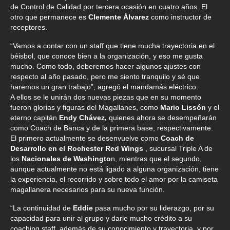
de Control de Calidad por tercera ocasión en cuatro años. El
otro que permanece es
Clemente Álvarez
como instructor de
receptores.
“Vamos a contar con un staff que tiene mucha trayectoria en el
béisbol, que conoce bien a la organización, y eso me gusta
mucho. Como todo, deberemos hacer algunos ajustes con
respecto al año pasado, pero me siento tranquilo y sé que
haremos un gran trabajo”, agregó el mandamás eléctrico.
A ellos se le unirán dos nuevas piezas que en su momento
fueron glorias y figuras del Magallanes, como
Mario Lissón
y el
eterno capitán
Endy Chávez,
quienes ahora se desempeñarán
como Coach de Banca y de la primera base, respectivamente.
El primero actualmente se desenvuelve como
Coach de
Desarrollo en el Rochester Red Wings
, sucursal Triple A de
los
Nacionales de Washingto
n, mientras que el segundo,
aunque actualmente no está ligado a alguna organización, tiene
la experiencia, el recorrido y sobre todo el amor por la camiseta
magallanera necesarios para su nueva función.
“La continuidad de
Eddie
pasa mucho por su liderazgo, por su
capacidad para unir al grupo y darle mucho crédito a su
coaching staff, además de su conocimiento y trayectoria, y por