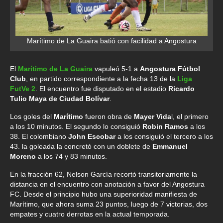
Marítimo de La Guaira batió con facilidad a Angostura
El
Marítimo de La Guaira
vapuleó 5-1 a
Angostura Fútbol
Club
, en partido correspondiente a la fecha 13 de la
Liga
FutVe 2
. El encuentro fue disputado en el estadio
Ricardo
Tulio Maya de Ciudad Bolívar
.
Los goles del
Marítimo
fueron obra de
Mayer Vida
l, el primero
a los 10 minutos. El segundo lo consiguió
Robin Ramos
a los
38. El colombiano
John Escobar
a los consiguió el tercero a los
43. la goleada la concretó con un doblete de
Emmanuel
Moreno
a los 74 y 83 minutos.
En la fracción 62, Nelson García recortó transitoriamente la
distancia en el encuentro con anotación a favor del Angostura
FC. Desde el principio hubo una superioridad manifiesta de
Marítimo, que ahora suma 23 puntos, luego de 7 victorias, dos
empates y cuatro derrotas en la actual temporada.