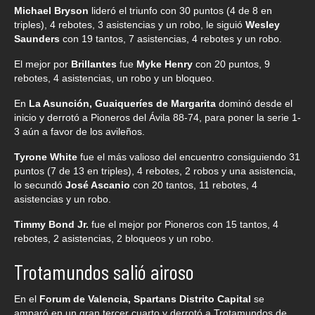
Michael Bryson
lideró el triunfo con 30 puntos (4 de 8 en
triples), 4 rebotes, 3 asistencias y un robo, le siguió
Wesley
Saunders
con 19 tantos, 7 asistencias, 4 rebotes y un robo.
El mejor por
Brillantes
fue
Myke Henry
con 20 puntos, 9
rebotes, 4 asistencias, un robo y un bloqueo.
En
La Asunción, Guaiqueríes de Margarita
dominó desde el
inicio y derrotó a Pioneros del Ávila 88-74, para poner la serie 1-
3 aún a favor de los avileños.
Tyrone White
fue el más valioso del encuentro consiguiendo 31
puntos (7 de 13 en triples), 4 rebotes, 2 robos y una asistencia,
lo secundó
José Ascanio
con 20 tantos, 11 rebotes, 4
asistencias y un robo.
Timmy Bond Jr.
fue el mejor por Pioneros con 15 tantos, 4
rebotes, 2 asistencias, 2 bloqueos y un robo.
Trotamundos salió airoso
En el
Forum de Valencia, Spartans Distrito Capital
se
amparó en un gran tercer cuarto y derrotó a Trotamundos de