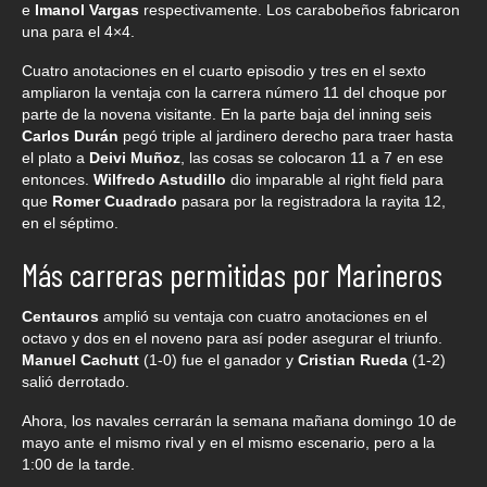
e
Imanol Vargas
respectivamente. Los carabobeños fabricaron
una para el 4×4.
Cuatro anotaciones en el cuarto episodio y tres en el sexto
ampliaron la ventaja con la carrera número 11 del choque por
parte de la novena visitante. En la parte baja del inning seis
Carlos Durán
pegó triple al jardinero derecho para traer hasta
el plato a
Deivi Muñoz
, las cosas se colocaron 11 a 7 en ese
entonces.
Wilfredo Astudillo
dio imparable al right field para
que
Romer Cuadrado
pasara por la registradora la rayita 12,
en el séptimo.
Más carreras permitidas por Marineros
Centauros
amplió su ventaja con cuatro anotaciones en el
octavo y dos en el noveno para así poder asegurar el triunfo.
Manuel Cachutt
(1-0) fue el ganador y
Cristian Rueda
(1-2)
salió derrotado.
Ahora, los navales cerrarán la semana mañana domingo 10 de
mayo ante el mismo rival y en el mismo escenario, pero a la
1:00 de la tarde.