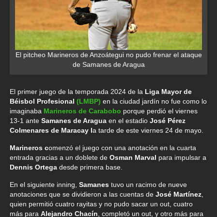
El pitcheo Marineros de Anzoátegui no pudo frenar el ataque
de Samanes de Aragua
El primer juego de la temporada 2024 de la
Liga Mayor de
Béisbol Profesional
(LMBP)
en la ciudad jardín no fue como lo
imaginaba
Marineros de Carabobo
porque perdió el viernes
13-1 ante
Samanes de Aragua
en el estadio
José Pérez
Colmenares de Maracay l
a tarde de este viernes 24 de mayo.
Marineros c
omenzó el juego con una anotación en la cuarta
entrada gracias a un doblete de
Osman Marval
para impulsar a
Dennis Ortega
desde primera base.
En el siguiente inning,
Samanes
tuvo un racimo de nueve
anotaciones que se dividieron a las cuentas de
José Martínez
,
quien permitió cuatro rayitas y no pudo sacar un out, cuatro
más para
Alejandro Chacín
, completó un out, y otro más para