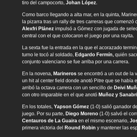
tiro del campocorto,
Johan López
.
Como barco llegando a alta mar, en la quinta, Marin
la pizarra tras un rally de tres carreras que comenzó 
Alexfri Plánez
impulsó a Gómez con jugada de sele
central con el que colocaron el juego por una rayita.
La sexta fue la entrada en la que el acorazado terminó
turno le tocó al soldado,
Edgardo Fermín,
quién sacu
conjunto valenciano se fue arriba por una carrera.
En la novena,
Marineros
se encontró a un out de la v
un hit al center field donde anotó Pitre que se había
arribó la octava carrera con un sencillo de
Deivi Mu
con otro imparable en el que anotó
Muñoz y Sanabri
En los totales,
Yapson Gómez
(1-0) salió ganador d
juego. Por su parte,
Diego Moreno
(1-0) salvó el c
Centauros de La Guaira
en el mismo escenario,
Jo
primera victoria del
Round Robin
y mantener las espe