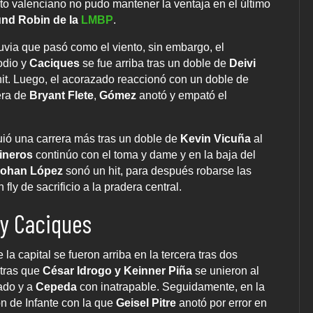
to valenciano no pudo mantener la ventaja en el último
nd Robin de la
LMBP
.
uvia que pasó como el viento, sin embargo, el
odio y
Caciques
se fue arriba tras un doble de
Deivi
hit. Luego, el acorazado reaccionó con un doble de
era de
Bryant Flete
,
Gómez
anotó y empató el
uió una carrera más tras un doble de
Kevin Vicuña
al
ineros
continúo con el toma y dame y en la baja del
ohan López
sonó un hit, para después robarse las
ly de sacrificio a la pradera central.
 y Caciques
la capital se fueron arriba en la tercera tras dos
tras que
César Idrogo y Keinner Piña
se unieron al
ado y a
Cepeda
con inatrapable. Seguidamente, en la
ón de Infante con la que
Geisel Pitre
anotó por error en