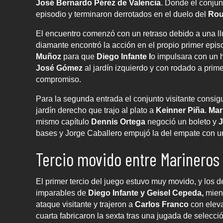
José Bernardo Pérez de Valencia
. Donde el conjun
episodio y terminaron derrotados en el duelo del
Rou
El encuentro comenzó con un retraso debido a una ll
diamante encontró la acción en el propio primer epis
Muñoz
para que
Diego Infante l
o impulsara con un 
José Gómez
al jardín izquierdo y con rodado a prim
compromiso.
Para la segunda entrada el conjunto visitante consig
jardín derecho que trajo al plato a
Keinner Piña
.
Mar
mismo capítulo
Dennis Ortega
negoció un boleto y
J
bases y Jorge Caballero empujó la del empate con un f
Tercio movido entre Marineros
El primer tercio del juego estuvo muy movido, y los de 
imparables de
Diego Infante y Geisel Cepeda,
mien
ataque visitante y trajeron a
Carlos Franco
con elev
cuarta fabricaron la sexta tras una jugada de selecci