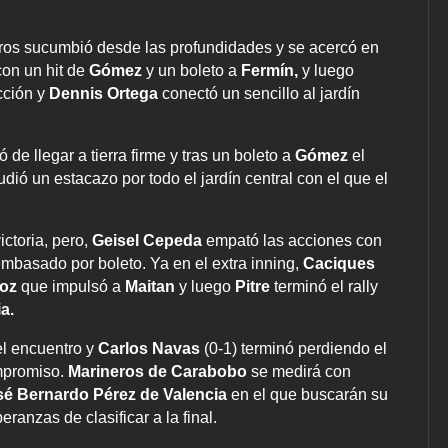
eros sucumbió desde las profundidades y se acercó en
con un hit de
Gómez
y un boleto a
Fermín,
y luego
cción y
Dennis Ortega
conectó un sencillo al jardín
 de llegar a tierra firme y tras un boleto a
Gómez
el
dió un estacazo por todo el jardín central con el que el
ictoria, pero,
Geisel Cepeda
empató las acciones con
 embasado por boleto. Ya en el extra inning,
Caciques
ñoz
que impulsó a
Maitan
y luego
Pitre
terminó el rally
a.
el encuentro y
Carlos Navas
(0-1) terminó perdiendo el
ompromiso.
Marineros de Carabobo
se medirá con
sé Bernardo Pérez de Valencia
en el que buscarán su
ranzas de clasificar a la final.