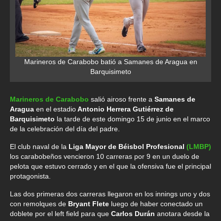
Marineros de Carabobo batió a Samanes de Aragua en
Barquisimeto
Marineros de Carabobo
salió airoso frente a
Samanes de
Aragua
en el estadio
Antonio Herrera Gutiérrez de
Barquisimeto
la tarde de este domingo 15 de junio en el marco
de la celebración del día del padre.
El club naval de la
Liga Mayor de Béisbol Profesional
(LMBP)
los carabobeños vencieron 10 carreras por 9 en un duelo de
pelota que estuvo cerrado y en el que la ofensiva fue el principal
protagonista.
Las dos primeras dos carreras llegaron en los innings uno y dos
con remolques de
Bryant Flete
luego de haber conectado un
doblete por el left field para que
Carlos Durán
anotara desde la