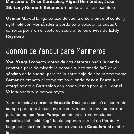
Manzanero, Omar Carrizales, Miguel Hernández, José
Sibrian y Kenneth Betancourt
anotaron en ese capítulo.
Osman Marval
la ligó batazo de vuelta entera entre el center y
right field con
Hernández
a bordo para colocar las cosas 6
carreras por 7 en el sexto episodio ante los envíos de
Eddy
Reynoso.
Jonrón de Yanqui para Marineros
Yoel Yanqui
conectó jonrón de dos carreras hacia la banda
contraria para devolverle la ventaja al acorazado 8×7 en el
séptimo de la suerte, pero en la parte baja de ese mismo tramo
Samanes
empató el compromiso cuando
Yorvin Pantoja
le
otorgó boleto a
Carrizales
con bases llenas para que
Leonel
Valera
anotara la octava rayita.
Ya en el octavo episodio
Eduardo Díaz
se sacrificó al centro del
campo para que Jesús Linares entrara con la novena carrera
para su equipo.
Yoel Yanqui
comenzó la remontada con
sencillo al left field, llegó hasta segunda con hit de Pereira y
luego se instaló en tercera por elevado de
Caballero
al center
field.