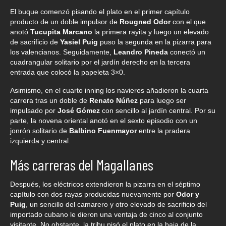
El buque comenzó pisando el plato en el primer capítulo
producto de un doble impulsor de
Rougned Odor
con el que
anotó
Tucupita Marcano
la primera rayita y luego un elevado
de sacrificio de
Yasiel Puig
puso la segunda en la pizarra para
los valencianos. Seguidamente,
Leandro Pineda
conectó un
cuadrangular solitario por el jardín derecho en la tercera
entrada que colocó la papeleta 3×0.
Asimismo, en el cuarto inning los navieros añadieron la cuarta
carrera tras un doble de
Renato Núñez
para luego ser
impulsado por
José Gómez
con sencillo al jardín central. Por su
parte, la novena oriental anotó en el sexto episodio con un
jonrón solitario de
Balbino Fuenmayor
entre la pradera
izquierda y central.
Más carreras del Magallanes
Después, los eléctricos extendieron la pizarra en el séptimo
capítulo con dos rayas producidas nuevamente por
Odor y
Puig
, un sencillo del camarero y otro elevado de sacrificio del
importado cubano le dieron una ventaja de cinco al conjunto
visitante. No obstante, la tribu pisó el plato en la baja de la