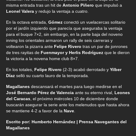
misma entrada tras un hit de
Antonio Piñero
que impulsó a
Leonel Valera
y redujo la ventaja a cuatro.
En la octava entrada,
Gómez
conectó un vuelacercas solitario
por el jardín izquierdo que parecía que aseguraba la ventaja
para el buque 7×2, sin embargo, en la parte baja del noveno
inning los orientales armaron un rally de seis carreras y
voltearon la pizarra ante
Felipe Rivero
tras un par de jonrones
de tres rayitas de
Fuenmayor y Herlis Rodríguez
que le dieron
la victoria a la novena home club 8×7.
En los totales,
Felipe Rivero
(2-3) acabó derrotado y
Yilber
Díaz
selló su cuarto lauro de la temporada.
Magallanes
descansará el martes para luego medirse en el
José Bernardo Pérez de Valencia
ante su eterno rival,
Leones
del Caracas
, el próximo miércoles 10 de diciembre donde
buscarán asegurar la serie ante los melenudos que hasta ahora
se mantiene 4-2 a favor de la
Nave
.
Escrito por: Humberto Hernández | Prensa Navegantes del
Magallanes