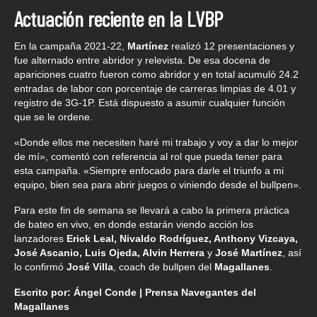
Actuación reciente en la LVBP
En la campaña 2021-22,
Martínez
realizó 12 presentaciones y
fue alternado entre abridor y relevista. De esa docena de
apariciones cuatro fueron como abridor y en total acumuló 24.2
entradas de labor con porcentaje de carreras limpias de 4.01 y
registro de 3G-1P. Está dispuesto a asumir cualquier función
que se le ordene.
«Donde ellos me necesiten haré mi trabajo y voy a dar lo mejor
de mí», comentó con referencia al rol que pueda tener para
esta campaña. «Siempre enfocado para darle el triunfo a mi
equipo, bien sea para abrir juegos o viniendo desde el bullpen».
Para este fin de semana se llevará a cabo la primera práctica
de bateo en vivo, en donde estarán viendo acción los
lanzadores
Erick Leal, Nivaldo Rodríguez, Anthony Vizcaya,
José Ascanio, Luis Ojeda, Alvin Herrera
y
José Martínez
, así
lo confirmó
José Villa
, coach de bullpen del
Magallanes
.
Escrito por: Ángel Conde | Prensa Navegantes del
Magallanes