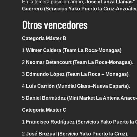
En la tercera posición arribó,
José «Lanza Llamas” D
Guerrero (Servicios Yako Puerto la Cruz-Anzoáteg
Otros vencedores
Categoría Máster B
1
Wilmer Caldera (Team La Roca-Monagas)
.
2
Neomar Betancourt (Team La Roca-Monagas)
.
3
Edmundo López (Team La Roca – Monagas)
.
4
Luis Carrión (Mundial Glass–Nueva Esparta)
.
5
Daniel Bermúdez (Mini Market La Antena Anaco
Categoría Máster C
1
Francisco Rodríguez (Servicios Yako Puerto la 
2
José Bruzual (Servicio Yako Puerto la Cruz)
.