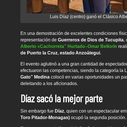
Luis Díaz (centro) ganó el Clásico Al
En una demostración de excelentes condiciones físic
representación de
Guerreros de Dios de Tucupita
,
Alberto «Cachorreta” Hurtado–Omar Bellorín
real
de Puerto la Cruz, estado Anzoátegui
.
El evento aglutinó a una gran cantidad de espectador
efectuaron las competencias, siendo la categoría la L
Gato” Medina
colocó en varias oportunidades un pas
deleitando a los aficionados.
Díaz sacó la mejor parte
Sin embargo fue
Díaz
, quien con un espectacular emb
Toro Pitador-Monagas)
ocupó la segunda posición.