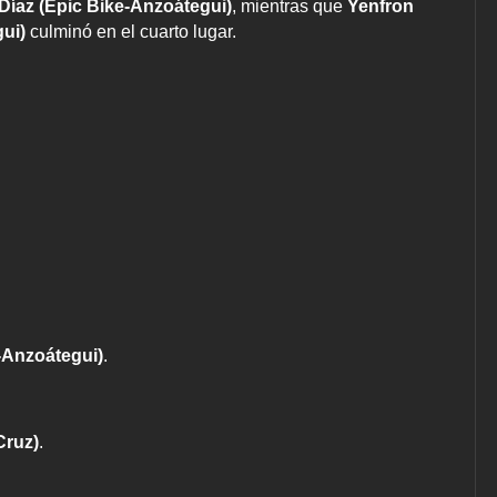
íaz (Epic Bike-Anzoátegui)
, mientras que
Yenfron
ui)
culminó en el cuarto lugar.
-Anzoátegui)
.
Cruz)
.