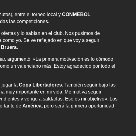
tos), entre el torneo local y
CONMEBOL
odas las competiciones.
 ofertas y lo sabían en el club. Nos pusimos de
va como yo. Se ve reflejado en que voy a seguir
o
Bruera
.
nuar, argumentó: «La primera motivación es lo cómodo
 como un valenciano más. Estoy agradecido por todo el
jugar la
Copa Libertadores
. También seguir bajo las
na muy importante en mi vida. Me motiva seguir
ndientes y vengo a saldarlas. Ese es mi objetivo». Los
portante de
América
, pero será la primera oportunidad