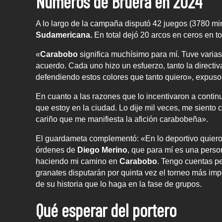
Números de Bruera en 2024
A lo largo de la campaña disputó 42 juegos (3780 minu
Sudamericana.
En total dejó 20 arcos en ceros en t
«
Carabobo
significa muchísimo para mí. Tuve varias
acuerdo. Cada uno hizo un esfuerzo, tanto la directi
defendiendo estos colores que tanto quiero», expus
En cuanto a las razones que lo incentivaron a conti
que estoy en la ciudad. Lo dije mil veces, me siento
cariño que me manifiesta la afición carabobeña».
El guardameta complementó: «En lo deportivo quiero 
órdenes de
Diego Merino
, que para mí es una perso
haciendo mi camino en
Carabobo
. Tengo cuentas pe
granates disputarán por quinta vez el torneo más im
de su historia que lo haga en la fase de grupos.
Qué esperar del portero