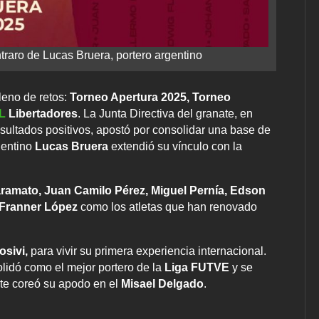
traro de Lucas Bruera, portero argentino
leno de retos:
Torneo Apertura 2025, Torneo
L
Libertadores
. La Junta Directiva del granate, en
esultados positivos, apostó por consolidar una base de
rgentino
Lucas Bruera
extendió su vínculo con la
ramato, Juan Camilo Pérez, Miguel Pernía, Edson
 Franner López
como los atletas que han renovado
osivi,
para vivir su primera experiencia internacional.
lidó como el mejor portero de la
Liga FUTVE
y se
nte coreó su apodo en el
Misael Delgado
.