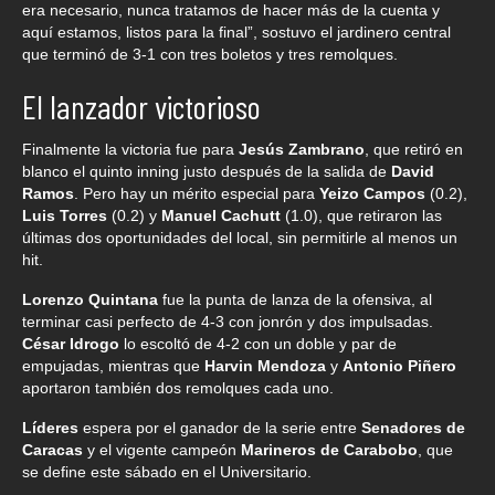
era necesario, nunca tratamos de hacer más de la cuenta y
aquí estamos, listos para la final”, sostuvo el jardinero central
que terminó de 3-1 con tres boletos y tres remolques.
El lanzador victorioso
Finalmente la victoria fue para
Jesús Zambrano
, que retiró en
blanco el quinto inning justo después de la salida de
David
Ramos
. Pero hay un mérito especial para
Yeizo Campos
(0.2),
Luis Torres
(0.2) y
Manuel Cachutt
(1.0), que retiraron las
últimas dos oportunidades del local, sin permitirle al menos un
hit.
Lorenzo Quintana
fue la punta de lanza de la ofensiva, al
terminar casi perfecto de 4-3 con jonrón y dos impulsadas.
César Idrogo
lo escoltó de 4-2 con un doble y par de
empujadas, mientras que
Harvin Mendoza
y
Antonio Piñero
aportaron también dos remolques cada uno.
Líderes
espera por el ganador de la serie entre
Senadores de
Caracas
y el vigente campeón
Marineros de Carabobo
, que
se define este sábado en el Universitario.