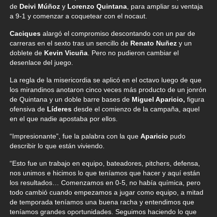
de
Deivi Múñoz
y
Lorenzo Quintana
, para ampliar su ventaja
a 9-1 y comenzar a coquetear con el nocaut.
Caciques
alargó el compromiso descontando con un par de
carreras en el sexto tras un sencillo de
Renato Nuñez
y un
doblete de
Kevin Vicuña
. Pero no pudieron cambiar el
desenlace del juego.
La regla de la misericordia se aplicó en el octavo luego de que
los mirandinos anotaron cinco veces más producto de un jonrón
de Quintana y un doble barre bases de
Miguel Aparicio,
figura
ofensiva de
Líderes
desde el comienzo de la campaña, aquel
en el que nadie apostaba por ellos.
“Impresionante”, fue la palabra con la que
Aparicio
pudo
describir lo que están viviendo.
“Esto fue un trabajo en equipo, bateadores, pitchers, defensa,
nos unimos e hicimos lo que teníamos que hacer y aquí están
los resultados… Comenzamos en 0-5, no había química, pero
todo cambió cuando empezamos a jugar como equipo, a mitad
de temporada teníamos una buena racha y entendimos que
teníamos grandes oportunidades. Seguimos haciendo lo que