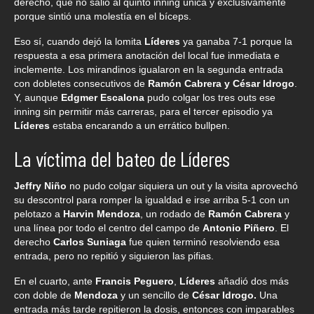
derecho, que no salió al quinto inning única y exclusivamente
porque sintió una molestía en el bíceps.
Eso sí, cuando dejó la lomita
Líderes
ya ganaba 7-1 porque la
respuesta a esa primera anotación del local fue inmediata e
inclemente. Los mirandinos igualaron en la segunda entrada
con dobletes consecutivos de
Ramón Cabrera y César Idrogo
.
Y, aunque
Edgmer Escalona
pudo colgar los tres outs ese
inning sin permitir más carreras, para el tercer episodio ya
Líderes
estaba encarando a un errático bullpen.
La víctima del bateo de Líderes
Jeffry Niño
no pudo colgar siquiera un out y la visita aprovechó
su descontrol para romper la igualdad e irse arriba 5-1 con un
pelotazo a
Harvin Mendoza
, un rodado de
Ramón Cabrera
y
una línea por todo el centro del campo de
Antonio Piñero
. El
derecho
Carlos Suniaga
fue quien terminó resolviendo esa
entrada, pero no repitió y siguieron las pifias.
En el cuarto, ante
Francis Peguero
,
Líderes
añadió dos más
con doble de
Mendoza
y un sencillo de
César Idrogo.
Una
entrada más tarde repitieron la dosis, entonces con imparables