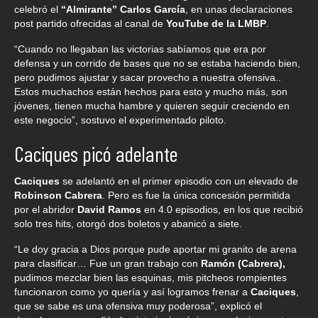
celebró el
“Almirante” Carlos García
, en unas declaraciones
post partido ofrecidas al canal de
YouTube de la LMBP
.
“Cuando no llegaban las victorias sabíamos que era por
defensa y un corrido de bases que no se estaba haciendo bien,
pero pudimos ajustar y sacar provecho a nuestra ofensiva..
Estos muchachos están hechos para esto y mucho más, son
jóvenes, tienen mucha hambre y quieren seguir creciendo en
este negocio”, sostuvo el experimentado piloto.
Caciques picó adelante
Caciques
se adelantó en el primer episodio con un elevado de
Robinson Cabrera
. Pero es fue la única concesión permitida
por el abridor
David Ramos
en 4.0 episodios, en los que recibió
solo tres hits, otorgó dos boletos y abanicó a siete.
“Le doy gracia a Dios porque pude aportar mi granito de arena
para clasificar… Fue un gran trabajo con
Ramón (Cabrera),
pudimos mezclar bien las esquinas, mis pitcheos rompientes
funcionaron como yo quería y así logramos frenar a
Caciques
,
que se sabe es una ofensiva muy poderosa”, explicó el