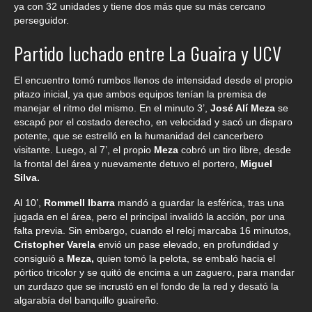
ya con 32 unidades y tiene dos más que su más cercano
perseguidor.
Partido luchado entre La Guaira y UCV
El encuentro tomó rumbos llenos de intensidad desde el propio
pitazo inicial, ya que ambos equipos tenían la premisa de
manejar el ritmo del mismo. En el minuto 3’,
José Alí Meza
se
escapó por el costado derecho, en velocidad y sacó un disparo
potente, que se estrelló en la humanidad del cancerbero
visitante. Luego, al 7’, el propio
Meza
cobró un tiro libre, desde
la frontal del área y nuevamente detuvo el portero,
Miguel
Silva.
Al 10’,
Rommell Ibarra
mandó a guardar la esférica, tras una
jugada en el área, pero el principal invalidó la acción, por una
falta previa. Sin embargo, cuando el reloj marcaba 16 minutos,
Cristopher Varela
envió un pase elevado, en profundidad y
consiguió a
Meza,
quien tomó la pelota, se embaló hacia el
pórtico tricolor y se quitó de encima a un zaguero, para mandar
un zurdazo que se incrustó en el fondo de la red y desató la
algarabía del banquillo guaireño.