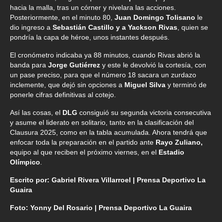
hacia la malla, tras un córner y nivelara las acciones.
Posteriormente, en el minuto 80,
Juan Domingo Tolisano
le
dio ingreso a
Sebastián Castillo y a Yackson Rivas
, quien se
pondría la capa de héroe, unos instantes después.
El cronómetro indicaba ya 88 minutos, cuando Rivas abrió la
banda para
Jorge Gutiérrez
y este le devolvió la cortesía, con
un pase preciso, para que el número 18 sacara un zurdazo
inclemente, que dejó sin opciones a
Miguel Silva
y terminó de
ponerle cifras definitivas al cotejo.
Así las cosas, el
DLG
consiguió su segunda victoria consecutiva
y asume el liderato en solitario, tanto en la clasificación del
Clausura 2025, como en la tabla acumulada. Ahora tendrá que
enfocar toda la preparación en el partido ante
Rayo Zuliano,
equipo al que reciben el próximo viernes, en el
Estadio
Olímpico
.
Escrito por: Gabriel Rivera Villarroel | Prensa Deportivo La
Guaira
Foto: Yonny Del Rosario | Prensa Deportivo La Guaira