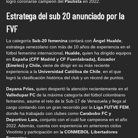
logró coronarse campeón del
Paulista
en 2022.
Estratega del sub 20 anunciado por la
FVF
La categoría
Sub-20 femenina
contará con
Ángel Hualde
,
estratega venezolano con más de 10 años de experiencia en el
fútbol femenino internacional
. Hualde,
quien ha dirigido equipos
en
España (CFF Madrid y CF Fuenlabrada), Ecuador
(Emelec) y Chile,
viene de dirigir en su más reciente
experiencia a la
Universidad Católica de Chile
, en el que
logró la clasificación histórica del club y un récord de puntos.
Dayana Frías,
quien despertó la atención recientemente en el
Valledupar FC
de la máxima categoría del fútbol colombiano
femenino, asume el reto de la Sub-17 de Venezuela y llega al
cargo contando con un gran recorrido por la
Liga FUTVE FEM
,
donde ha trabajado con clubes como
Carabobo FC y
Deportivo Lara,
conjunto con el cuál fue campeona en el año
2022. Además, cuenta con experiencia en anteriores ciclos
Vinotinto y participación en l
a CONMEBOL Libertadores