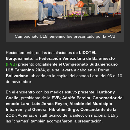
Campeonato U15 femenino fue presentado por la FVB
Recientemente, en las instalaciones d
e LIDOTEL
Barquisimeto,
la
Federación Venezolana de Baloncesto
(FVB)
presentó oficialmente el
Campeonato Sudamericano
U15 Femenino 2024
, que se llevará a cabo en el
Domo
Bolivariano
, ubicado en la capital del estado Lara, del 06 al 10
de noviembre.
En el encuentro con los medios estuvo presente
Hanthony
Coello,
presidente de la
FVB
;
Adolfo Pereira
,
Gobernador del
estado Lara
;
Luis Jonás Reyes
,
Alcalde del Municipio
Iribarren
; y el
General Hibrahim Sirgo, Comandante de la
ZODI.
Además, el staff técnico de la selección nacional U15 y
las “chamas” también acompañaron la presentación.