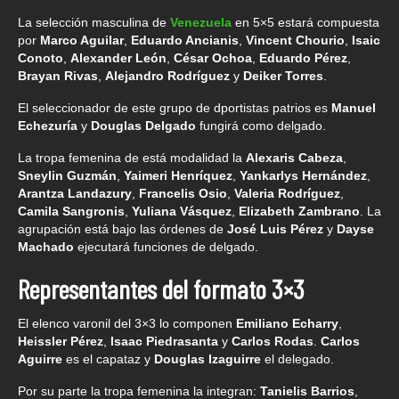
La selección masculina de
Venezuela
en 5×5 estará compuesta
por
Marco Aguilar
,
Eduardo Ancianis
,
Vincent Chourio
,
Isaic
Conoto
,
Alexander León
,
César Ochoa
,
Eduardo Pérez
,
Brayan Rivas
,
Alejandro Rodríguez
y
Deiker Torres
.
El seleccionador de este grupo de dportistas patrios es
Manuel
Echezuría
y
Douglas Delgado
fungirá como delgado.
La tropa femenina de está modalidad la
Alexaris Cabeza
,
Sneylin Guzmán
,
Yaimeri Henríquez
,
Yankarlys Hernández
,
Arantza Landazury
,
Francelis Osio
,
Valeria Rodríguez
,
Camila Sangronis
,
Yuliana Vásquez
,
Elizabeth Zambrano
. La
agrupación está bajo las órdenes de
José Luis Pérez
y
Dayse
Machado
ejecutará funciones de delgado.
Representantes del formato 3×3
El elenco varonil del 3×3 lo componen
Emiliano Echarry
,
Heissler Pérez
,
Isaac Piedrasanta
y
Carlos Rodas
.
Carlos
Aguirre
es el capataz y
Douglas Izaguirre
el delegado.
Por su parte la tropa femenina la integran:
Tanielis Barrios
,