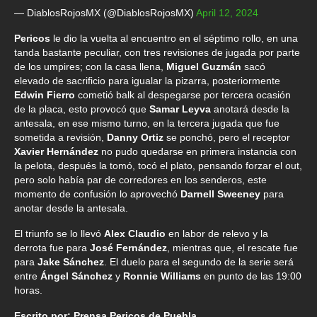
— DiablosRojosMX (@DiablosRojosMX)
April 12, 2024
Pericos
le dio la vuelta al encuentro en el séptimo rollo, en una
tanda bastante peculiar, con tres revisiones de jugada por parte
de los umpires; con la casa llena,
Miguel Guzmán
sacó
elevado de sacrificio para igualar la pizarra, posteriormente
Edwin Fierro
cometió balk al despegarse por tercera ocasión
de la placa, esto provocó que
Samar Leyva
anotará desde la
antesala, en ese mismo turno, en la tercera jugada que fue
sometida a revisión,
Danny Ortiz
se ponchó, pero el receptor
Xavier Hernández
no pudo quedarse en primera instancia con
la pelota, después la tomó, tocó el plato, pensando forzar el out,
pero solo había par de corredores en los senderos, este
momento de confusión lo aprovechó
Darnell Sweeney
para
anotar desde la antesala.
El triunfo se lo llevó
Alex Claudio
en labor de relevo y la
derrota fue para
José Fernández
, mientras que, el rescate fue
para
Jake Sánchez
. El duelo para el segundo de la serie será
entre
Ángel Sánchez
y
Ronnie Williams
en punto de las 19:00
horas.
Escrito por: Prensa Pericos de Puebla