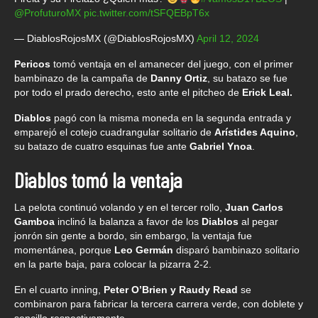
@ProfuturoMX
pic.twitter.com/tSFQEBpT6x
— DiablosRojosMX (@DiablosRojosMX)
April 12, 2024
Pericos
tomó ventaja en el amanecer del juego, con el primer
bambinazo de la campaña de
Danny Ortiz
, su batazo se fue
por todo el prado derecho, esto ante el pitcheo de
Erick Leal.
Diablos
pagó con la misma moneda en la segunda entrada y
emparejó el cotejo cuadrangular solitario de
Arístides Aquino
,
su batazo de cuatro esquinas fue ante
Gabriel Ynoa
.
Diablos tomó la ventaja
La pelota continuó volando y en el tercer rollo,
Juan Carlos
Gamboa
inclinó la balanza a favor de los
Diablos
al pegar
jonrón sin gente a bordo, sin embargo, la ventaja fue
momentánea, porque
Leo Germán
disparó bambinazo solitario
en la parte baja, para colocar la pizarra 2-2.
En el cuarto inning,
Peter O’Brien y Raudy Read
se
combinaron para fabricar la tercera carrera verde, con doblete y