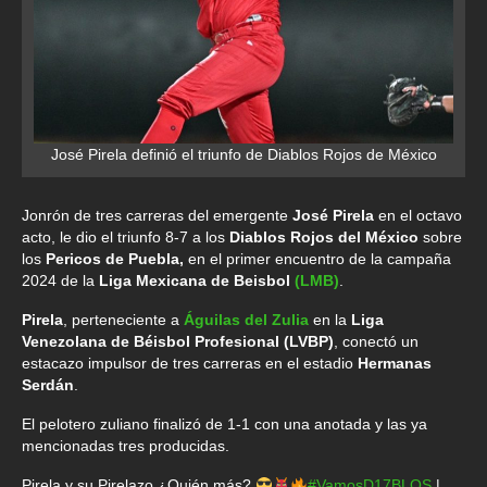
José Pirela definió el triunfo de Diablos Rojos de México
Jonrón de tres carreras del emergente
José Pirela
en el octavo
acto, le dio el triunfo 8-7 a los
Diablos Rojos del México
sobre
los
Pericos de Puebla,
en el primer encuentro de la campaña
2024 de la
Liga Mexicana de Beisbol
(LMB)
.
Pirela
, perteneciente a
Águilas del Zulia
en la
Liga
Venezolana de Béisbol Profesional (LVBP)
, conectó un
estacazo impulsor de tres carreras en el estadio
Hermanas
Serdán
.
El pelotero zuliano finalizó de 1-1 con una anotada y las ya
mencionadas tres producidas.
Pirela y su Pirelazo ¿Quién más?
#VamosD17BLOS
|