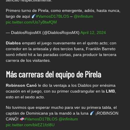
sencillo respectivamente.
Primero turno de Pirela, como emergente, adiós, hasta nunca,
largo de aquí
#VamosD17BLOS
–
@infinitum
pic.twitter.com/Us7yBtwfQM
— DiablosRojosMX (@DiablosRojosMX)
April 12, 2024
Diablos
empató el juego nuevamente en el quinto acto; con
corredor en la antesala y dos tercios fuera, Franklin Barreto
sonó infield hit a las paradas cortas, para producir la tercera
carrera de los visitantes.
Más carreras del equipo de Pirela
Robinson Canó
le dio la ventaja a los Diablos por enésima
ocasión en el juego, con su primer cuadrangular en la
LMB
,
esto en el sexto acto.
No tuvimos que esperar mucho para ver su primera tabla, el
capitán de Dominicana ya la mandó a la luna
¡ROBINSON
CANÓ!
#VamosD17BLOS
@infinitum
pic.twitter.com/bkEZ1fzI8U