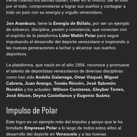
frente cuando los demás dudan, creer en sí mismo, dar el todo
por el todo, comprometerse a lograr sus sueños y contagiar a
todo un país con su energía y orgullo venezolano.
Jon Aramburu
, tiene la
Energía de Búfalo,
por ser un ejemplo
de esfuerzo, disciplina, pasión y constancia, que conectan con
el espíritu de la plataforma
Líder Maltín Polar
para seguir
impulsando el desarrollo del deporte venezolano e inspirando a
las nuevas generaciones a luchar y alcanzar sus sueños
deportivos.
La plataforma, que nació en el año 1994, reconoce y promueve
el talento de deportistas venezolanos de diversas disciplinas
como han sido
Andrés Galarraga, Omar Vizquel, Miguel
Cabrera, Juan Arango, Tomás Rincón, José Salomón
Rondón
y los actuales:
Willson Contreras, Gleyber Torres,
José Altuve, Deyna Castellanos y Eugenio Suárez
.
Impulso de Polar
Este logro es un ejemplo más del impulso y apoyo que le ha
brindado
Empresas Polar
a lo largo de todos estos años al
desarrollo del deporte en
Venezuela
y a las nuevas