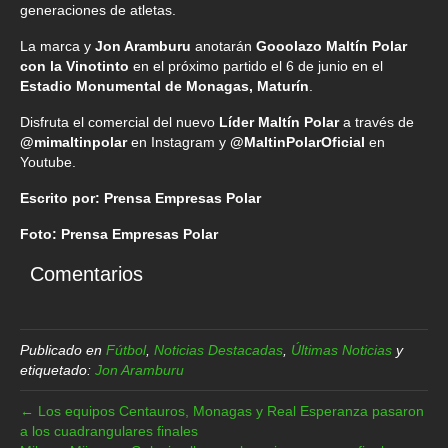
generaciones de atletas.
La marca y
Jon Aramburu
anotarán
Gooolazo Maltín Polar
con la Vinotinto
en el próximo partido el 6 de junio en el
Estadio Monumental de Monagas, Maturín
.
Disfruta el comercial del nuevo
Líder Maltín Polar
a través de
@mimaltinpolar
en Instagram y
@MaltinPolarOficial
en
Youtube.
Escrito por: Prensa Empresas Polar
Foto: Prensa Empresas Polar
Comentarios
Publicado en
Fútbol
,
Noticias Destacadas
,
Últimas Noticias
y
etiquetado:
Jon Aramburu
← Los equipos Centauros, Monagas y Real Esperanza pasaron
a los cuadrangulares finales