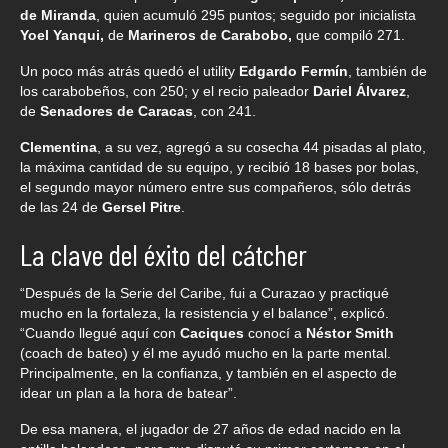
de Miranda
, quien acumuló 295 puntos; seguido por inicialista
Yoel Yanqui,
de
Marineros de Carabobo,
que compiló 271.
Un poco más atrás quedó el utility
Edgardo Fermín
, también de
los carabobeños, con 250; y el recio paleador
Dariel Álvarez
,
de
Senadores de Caracas
, con 241.
Clementina
, a su vez, agregó a su cosecha 44 pisadas al plato,
la máxima cantidad de su equipo, y recibió 18 bases por bolas,
el segundo mayor número entre sus compañeros, sólo detrás
de las 24 de
Gersel Pitre
.
La clave del éxito del cátcher
“Después de la Serie del Caribe, fui a Curazao y practiqué
mucho en la fortaleza, la resistencia y el balance”, explicó.
“Cuando llegué aquí con
Caciques
conocí a
Néstor Smith
(coach de bateo) y él me ayudó mucho en la parte mental.
Principalmente, en la confianza, y también en el aspecto de
idear un plan a la hora de batear”.
De esa manera, el jugador de 27 años de edad nacido en la