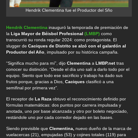
Hendrik Clementina fue el Productor del Sño
Hendrik Clementina
inauguró la temporada de premiación de
la
Liga Mayor de Béisbol Profesional
(LMBP)
como
transcurrió su ronda regular 2024: como protagonista. El
slugger de
Caciques de Distrito se alzó con el galardón al
Productor del Año
, impulsado por su histórica campaña.
“Significa mucho para mí”, dijo
Clementina
a
LMBP.net
tras
conocer su distinción. “Desde el día uno salí a darlo todo por el
equipo. Siento que todo ese sacrificio y trabajo ha dado sus
frutos porque, gracias a Dios,
Caciques
clasificó a una
semifinal por primera vez”.
El receptor de
La Raza
obtuvo el reconocimiento definido por
fórmulas matemáticas: dos puntos por carrera impulsada y
anotada, uno por base alcanzada y otro por boleto negociado,
restándole uno por cada corredor dejado en las bases.
Siendo previsible que
Clementina,
nuevo dueño de la marca de
vuelacercas (21), empujadas (53) y cojines totales (119) para