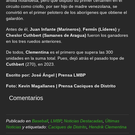
antilla holandesa, pero que disputó su primer certamen en el
circuito como criollo, por ser hijo de madre venezolana, se
convirtió en el primer pelotero de los aborígenes que obtiene el
galardón.
Antes de él,
Juan Infante (Marineros)
,
Fermín (Líderes)
y
Cheslor Cuthbert (Samanes de Aragua)
fueron los ganadores
en los tres ruedos anteriores.
De todos,
Clementina
es el primero que supera las 300
unidades en la suma total. Pues, dejó atrás el pasado tope de
Cuthbert
(270), en 2023.
Escrito por: José Ángel | Prensa LMBP
Foto: Kevin Magallanes | Prensa Caciques de Distrito
Comentarios
Publicado en
Baseball
,
LMBP
,
Noticias Destacadas
,
Últimas
Noticias
y etiquetado:
Caciques de Distrito
,
Hendrik Clementina