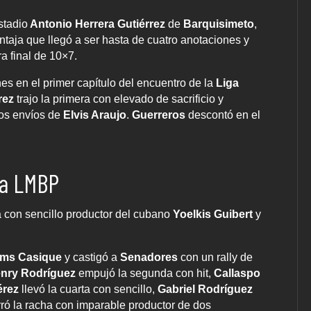
stadio
Antonio Herrera Gutiérrez
de
Barquisimeto
,
taja que llegó a ser hasta de cuatro anotaciones y
a final de 10×7.
es en el primer capítulo del encuentro de la
Liga
rez
trajo la primera con elevado de sacrificio y
los envíos de
Elvis Araujo
.
Guerreros
descontó en el
la LMBP
a con sencillo productor del cubano
Yoelkis Guibert
y
ams Casique
y castigó a
Senadores
con un rally de
nry Rodríguez
empujó la segunda con hit,
Callaspo
érez
llevó la cuarta con sencillo,
Gabriel Rodríguez
rró la racha con imparable productor de dos