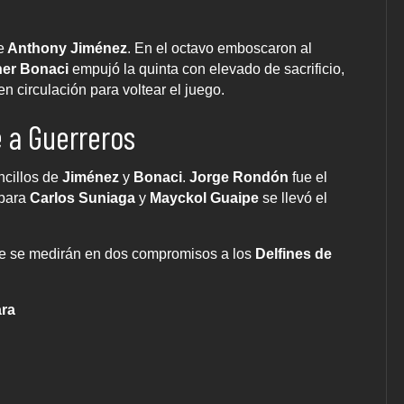
e
Anthony Jiménez
. En el octavo emboscaron al
ner Bonaci
empujó la quinta con elevado de sacrificio,
n circulación para voltear el juego.
e a Guerreros
ncillos de
Jiménez
y
Bonaci
.
Jorge Rondón
fue el
 para
Carlos Suniaga
y
Mayckol Guaipe
se llevó el
e se medirán en dos compromisos a los
Delfines de
ara