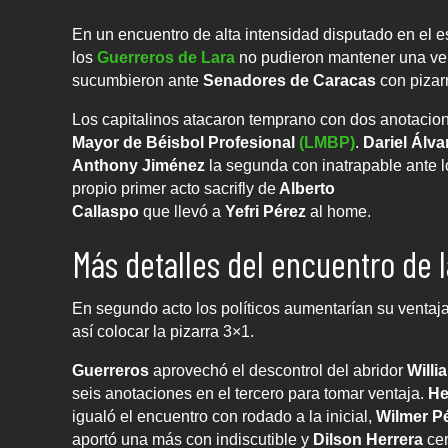
En un encuentro de alta intensidad disputado en el e
los
Guerreros de Lara
no pudieron mantener una ven
sucumbieron ante
Senadores de Caracas
con pizarr
Los capitalinos atacaron temprano con dos anotacion
Mayor de Béisbol Profesional
(LMBP)
.
Dariel Álva
Anthony Jiménez
la segunda con inatrapable ante 
propio primer acto sacrifly de
Alberto
Callaspo
que llevó a
Yefri Pérez
al home.
Más detalles del encuentro de 
En segundo acto los políticos aumentarían su ventaj
así colocar la pizarra 3×1.
Guerreros
aprovechó el descontrol del abridor
Willi
seis anotaciones en el tercero para tomar ventaja.
He
igualó el encuentro con rodado a la inicial,
Wilmer P
aportó una más con indiscutible y
Dilson Herrera
ce