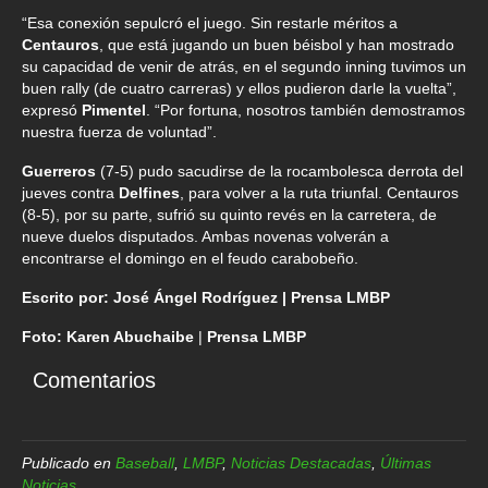
“Esa conexión sepulcró el juego. Sin restarle méritos a
Centauros
, que está jugando un buen béisbol y han mostrado
su capacidad de venir de atrás, en el segundo inning tuvimos un
buen rally (de cuatro carreras) y ellos pudieron darle la vuelta”,
expresó
Pimentel
. “Por fortuna, nosotros también demostramos
nuestra fuerza de voluntad”.
Guerreros
(7-5) pudo sacudirse de la rocambolesca derrota del
jueves contra
Delfines
, para volver a la ruta triunfal. Centauros
(8-5), por su parte, sufrió su quinto revés en la carretera, de
nueve duelos disputados. Ambas novenas volverán a
encontrarse el domingo en el feudo carabobeño.
Escrito por: José Ángel Rodríguez | Prensa LMBP
Foto: Karen Abuchaibe
|
Prensa LMBP
Comentarios
Publicado en
Baseball
,
LMBP
,
Noticias Destacadas
,
Últimas
Noticias