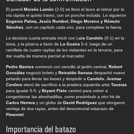
El juvenil
Moisés Lamón
(2-0) se llevó el lauro al retirar por la
vía rápida el quinto tramo, con un ponche incluido. Le siguieron
Eugenio Palma, Jesús Rumbol, Diego Moreno y Rómulo
Sánchez
, con un capítulo cada uno, para completar la faena.
La decisiva cuarta entrada inició con L
uis Candelo
(0-1) en la
loma, y la pizarra a favor de
La Guaira
5-4, luego de un
ramillete de cuatro rayitas de los visitantes en la tercera, para
dar vuelta de manera parcial al marcador.
Pedro Barrios
comenzó con sencillo al jardín central,
Robert
González
negoció boleto y
Reinaldo Ilarraza
despachó nuevo
petardo para llenar las bases y despedir a
Candelo. Josmar
Cordero
elevó de sacrificio a la pradera izquierda ante
Taveras
para igualar 5-5, y
Bryant Flete
caminó para volver a
congestionar las almohadillas, como preámbulo a otro hit de
Carlos Herrera
y un globo de
David Rodríguez
que otorgaron
ventaja de dos rayas, antes del descomunal estacazo de
Pimentel
.
Importancia del batazo