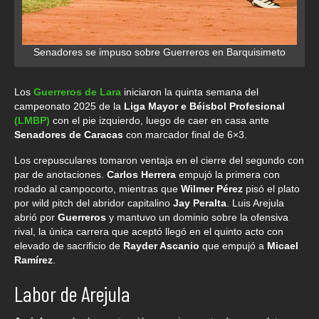
Senadores se impuso sobre Guerreros en Barquisimeto
Los
Guerreros de Lara
iniciaron la quinta semana del
campeonato 2025 de la
Liga Mayor e Béisbol Profesional
(LMBP)
con el pie izquierdo, luego de caer en casa ante
Senadores de Caracas
con marcador final de 6×3.
Los crepusculares tomaron ventaja en el cierre del segundo con
par de anotaciones.
Carlos Herrera
empujó la primera con
rodado al campocorto, mientras que
Wilmer Pérez
pisó el plato
por wild pitch del abridor capitalino
Jay Peralta
. Luis Arejula
abrió por
Guerreros
y mantuvo un dominio sobre la ofensiva
rival, la única carrera que aceptó llegó en el quinto acto con
elevado de sacrificio de
Rayder Ascanio
que empujó a
Micael
Ramírez
.
Labor de Arejula