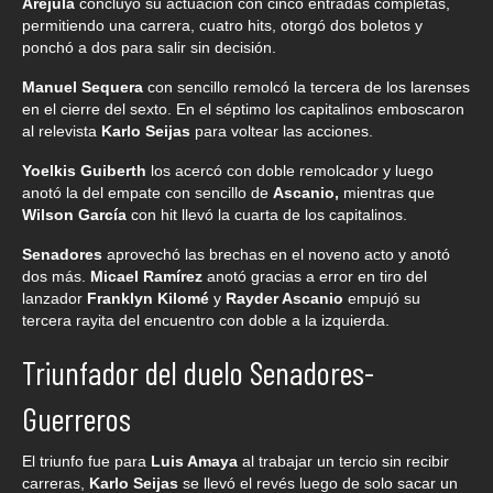
Arejula
concluyó su actuación con cinco entradas completas,
permitiendo una carrera, cuatro hits, otorgó dos boletos y
ponchó a dos para salir sin decisión.
Manuel Sequera
con sencillo remolcó la tercera de los larenses
en el cierre del sexto. En el séptimo los capitalinos emboscaron
al relevista
Karlo Seijas
para voltear las acciones.
Yoelkis Guiberth
los acercó con doble remolcador y luego
anotó la del empate con sencillo de
Ascanio,
mientras que
Wilson García
con hit llevó la cuarta de los capitalinos.
Senadores
aprovechó las brechas en el noveno acto y anotó
dos más.
Micael Ramírez
anotó gracias a error en tiro del
lanzador
Franklyn Kilomé
y
Rayder Ascanio
empujó su
tercera rayita del encuentro con doble a la izquierda.
Triunfador del duelo Senadores-
Guerreros
El triunfo fue para
Luis Amaya
al trabajar un tercio sin recibir
carreras,
Karlo Seijas
se llevó el revés luego de solo sacar un