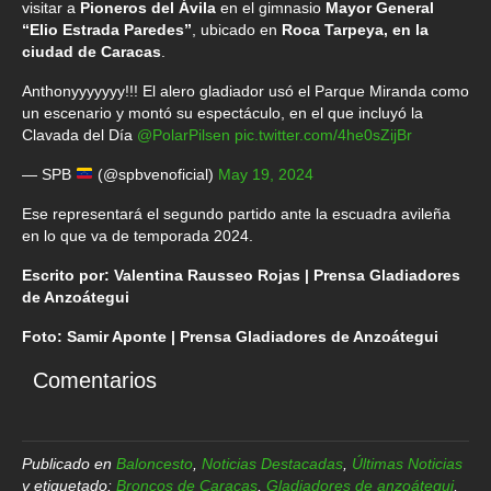
visitar a
Pioneros del Ávila
en el gimnasio
Mayor General
“Elio Estrada Paredes”
, ubicado en
Roca Tarpeya, en la
ciudad de Caracas
.
Anthonyyyyyyy!!! El alero gladiador usó el Parque Miranda como
un escenario y montó su espectáculo, en el que incluyó la
Clavada del Día
@PolarPilsen
pic.twitter.com/4he0sZijBr
— SPB
(@spbvenoficial)
May 19, 2024
Ese representará el segundo partido ante la escuadra avileña
en lo que va de temporada 2024.
Escrito por: Valentina Rausseo Rojas | Prensa Gladiadores
de Anzoátegui
Foto: Samir Aponte | Prensa Gladiadores de Anzoátegui
Comentarios
Publicado en
Baloncesto
,
Noticias Destacadas
,
Últimas Noticias
y etiquetado:
Broncos de Caracas
,
Gladiadores de anzoátegui
,