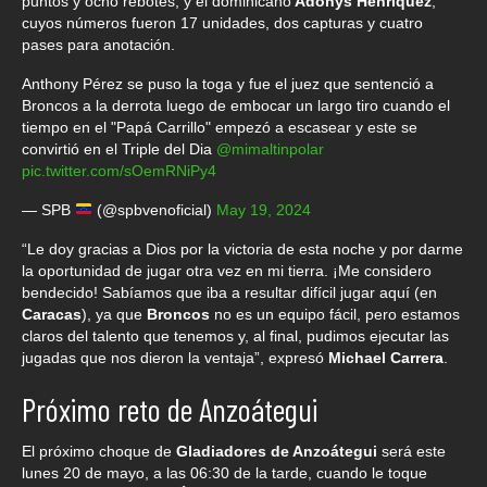
puntos y ocho rebotes, y el dominicano
Adonys Henríquez
,
cuyos números fueron 17 unidades, dos capturas y cuatro
pases para anotación.
Anthony Pérez se puso la toga y fue el juez que sentenció a
Broncos a la derrota luego de embocar un largo tiro cuando el
tiempo en el "Papá Carrillo" empezó a escasear y este se
convirtió en el Triple del Dia
@mimaltinpolar
pic.twitter.com/sOemRNiPy4
— SPB
(@spbvenoficial)
May 19, 2024
“Le doy gracias a Dios por la victoria de esta noche y por darme
la oportunidad de jugar otra vez en mi tierra. ¡Me considero
bendecido! Sabíamos que iba a resultar difícil jugar aquí (en
Caracas
), ya que
Broncos
no es un equipo fácil, pero estamos
claros del talento que tenemos y, al final, pudimos ejecutar las
jugadas que nos dieron la ventaja”, expresó
Michael Carrera
.
Próximo reto de Anzoátegui
El próximo choque de
Gladiadores de Anzoátegui
será este
lunes 20 de mayo, a las 06:30 de la tarde, cuando le toque