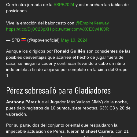
Cerró otra jornada de la
#SPB2024
y así marchan las tablas de
posiciones
Vive la emoción del baloncesto con
@EmpireKeeway
https://t.co/Dij0C23pXH
pic.twitter.com/vXCECwH69R
— SPB
(@spbvenoficial)
May 19, 2024
Aunque los dirigidos por
Ronald Guillén
son conscientes de las
posibles desventajas que acarrea el hecho de jugar fuera de
casa, se niegan a ceder y continúan llevando a cabo un ritmo
indetenible a fin de alejarse por completo en la cima del Grupo
1.
Pérez sobresalió para Gladiadores
Anthony Pérez
fue el Jugador Más Valioso (JMV) de la noche,
pues dejó registros de 16 puntos, siete rebotes, 63% C3 y 20 de
valoración.
Por su parte, dos del conjunto oriental que respaldaron la
impecable actuación de Pérez, fueron
Michael Carrera
, con 21