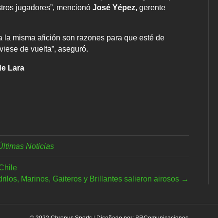
stros jugadores”, mencionó
José Yépez,
gerente
ra la misma afición son razones para que esté de
viese de vuelta”, aseguró.
de Lara
Últimas Noticias
Chile
rilos, Marinos, Gaiteros y Brillantes salieron airosos →
© 2022 Chronus Sports | Diseñado por:
SRComunicaciones