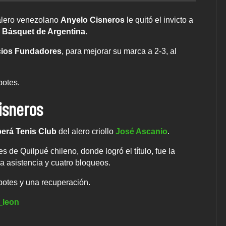
alero venezolano
Anyelo Cisneros
le quitó el invicto a
e Básquet de Argentina
.
ios Fundadores
, para mejorar su marca a 2-3, al
botes.
isneros
erá Tenis Club
del alero criollo
José Ascanio
.
de Quilpué chileno, donde logró el título, fue la
a asistencia y cuatro bloqueos.
botes y una recuperación.
_leon