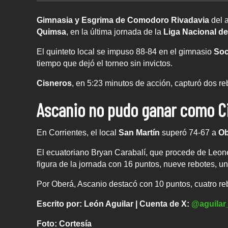
Gimnasia y Esgrima de Comodoro Rivadavia
del 
Quimsa
, en la última jornada de la
Liga Nacional d
El quinteto local se impuso 88-84 en el gimnasio
Soc
tiempo que dejó el torneo sin invictos.
Cisneros
, en 5:23 minutos de acción, capturó dos re
Ascanio no pudo ganar
como C
En Corrientes, el local
San Martín
superó 74-67 a
Ob
El ecuatoriano Bryan Carabalí, que procede de Leones 
figura de la jornada con 16 puntos, nueve rebotes, un
Por Oberá, Ascanio destacó con 10 puntos, cuatro re
Escrito por: León Aguilar | Cuenta de X:
@aguilar
Foto: Cortesía