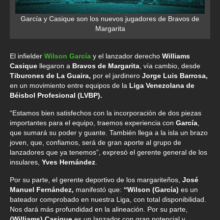
García y Casique son los nuevos jugadores de Bravos de
Margarita
El infielder
Wilson García
y el lanzador derecho
Williams
Casique
llegaron a
Bravos de Margarita
, vía cambio, desde
Tiburones de La Guaira,
por el jardinero
Jorge Luis Barrosa,
en un movimiento entre equipos de la
Liga Venezolana de
Béisbol Profesional (LVBP).
“Estamos bien satisfechos con la incorporación de dos piezas
importantes para el equipo, traemos experiencia con
García
,
que sumará su poder y guante. También llega a la isla un brazo
joven, que, confiamos, será de gran aporte al grupo de
lanzadores que ya tenemos”, expresó el gerente general de los
insulares,
Yves Hernández
.
Por su parte, el gerente deportivo de los margariteños,
José
Manuel Fernández,
manifestó que:
“Wilson (García)
es un
bateador comprobado en nuestra Liga, con total disponibilidad.
Nos dará más profundidad en la alineación. Por su parte,
(Williams) Casique
es un lanzador con gran potencial y