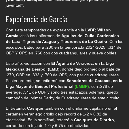
juventud”.
Experiencia de García
Con siete temporadas de experiencia en la
LVBP, Wilson
García
vistió los uniformes de
Águilas del Zulia
,
Cardenales
de Lara, Tigres de Aragua y Tiburones de La Guaira
. Con los
escualos, bateó para .280 en la temporada 2024-2025, .314 de
OBP Y OPS en .760 con dos cuadrangulares y nueve dobles.
Este año, vio acción con
El Águila de Veracruz, en la Liga
Mexicana de Beisbol (LMB),
donde dejó promedio al bate de
.279, OBP en .333 y .760 de OPS, con par de cuadrangulares.
Posteriormente, se uniformó con
Senadores de Caracas, en la
Liga Mayor de Beisbol Profesional
(LMBP)
, con .278 de
average, .341 de OBP y sonó tres estacazos. Además, quedó
campeón del primer Derby de Cuadrangulares de este circuito.
Entretanto,
Casique
también con el uniforme capitalino en el
certamen veraniego criollo dejó record de 1-2 y 6.82 de
efectividad. En la semifinal, reforzó a
Caciques de Distrito
,
cerrando con foja de 1-0 y 6.75 de efectividad.