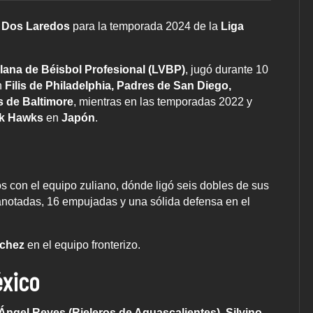
s Dos Laredos
para la temporada 2024 de la
Liga
lana de Béisbol Profesional (LVBP)
, jugó durante 10
n
Filis de Philadelphia, Padres de San Diego,
s de Baltimore
, mientras en las temporadas 2022 y
k Hawks
en
Japón
.
s con el equipo zuliano, dónde ligó seis dobles de sus
anotadas, 16 empujadas y una sólida defensa en el
ánchez
en el equipo fronterizo.
éxico
Ángel Reyes (Rieleros de Aguascalientes), Silvino