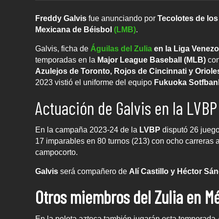
Freddy Galvis
fue anunciando por
Tecolotes de lo
Mexicana de Béisbol
(LMB)
.
Galvis, ficha de
Águilas del Zulia
en la Liga Venezo
temporadas en la
Major League Baseball (MLB)
co
Azulejos de Toronto, Rojos de Cincinnati y Oriole
2023 vistió el uniforme del equipo
Fukuoka Sotfban
Actuación de Galvis en la LVBP
En la campaña 2023-24 de la
LVBP
disputó 26 juego
17 imparables en 80 turnos (213) con ocho carreras 
campocorto.
Galvis
será compañero de
Alí Castillo y Héctor S
Otros miembros del Zulia en M
En la pelota azteca también jugarán esta temporada