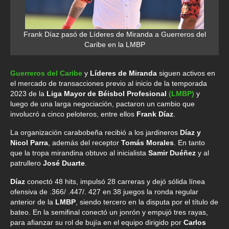
Frank Díaz pasó de Líderes de Miranda a Guerreros del
Caribe en la LMBP
Guerreros del Caribe
y
Líderes de Miranda
siguen activos en
el mercado de transacciones previo al inicio de la temporada
2023 de la
Liga Mayor de Béisbol Profesional
(LMBP)
y
luego de una larga negociación, pactaron un cambio que
involucró a cinco peloteros, entre ellos
Frank Díaz
.
La organización carabobeña recibió a los jardineros
Díaz y
Nicol Parra
, además del receptor
Tomás Morales
. En tanto
que la tropa mirandina obtuvo al inicialista
Samir Duéñez
y al
patrullero
José Duarte
.
Díaz
conectó 48 hits, impulsó 28 carreras y dejó sólida línea
ofensiva de .366/ .447/. 427 en 38 juegos la ronda regular
anterior de la
LMBP
, siendo tercero en la disputa por el título de
bateo. En la semifinal conectó un jonrón y empujó tres rayas,
para afianzar su rol de bujía en el equipo dirigido por
Carlos