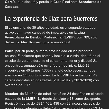
García
, que disputó y perdió la Gran Final ante
Senadores de
Caracas
.
La experiencia de Díaz para Guerreros
El valenciano, de 39 años de edad, es el segundo bateador
activo con mayor cantidad de imparables en la
Liga
Venezolana de Béisbol Profesional (LVBP)
, con 789, solo
detrás de
Alex Romero
, que acumula 984.
Parra
, por su parte, sumará profundidad en las praderas
bélicas. El pelotero que batea y lanza a la zurda, debutó en el
circuito de verano durante el certamen anterior y disputó 21
encuentros, aunque sólo ocho fueron de inicio. Ligó 12
incogibles en 40 turnos (.300) y anotó ocho veces, aunque
abanicó en 14 oportunidades. En la
LVBP
ha actuado en 42
careos divididos en dos zafras (2016-2017 y 2019-2020) con
average de .217.
Morales
, de 31 años de edad, actuó en 24 desafíos en el ruedo
pasado de la
LMBP
, 11 detrás del plato y 13 como designado.
Registró medias de .371/ .408/ 438 con 33 incogibles, seis de
ellos dobles, además de fletar 14 carreras y anotar otras 13. En