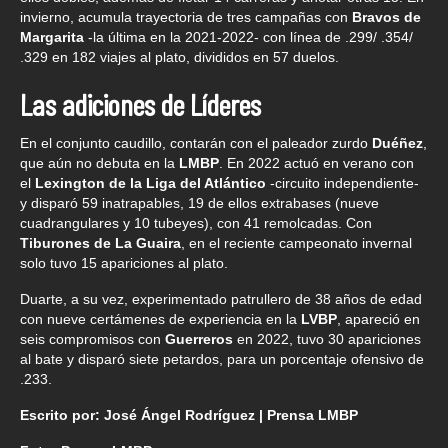
invierno, acumula trayectoria de tres campañas con
Bravos de
Margarita
-la última en la 2021-2022- con línea de .299/ .354/
.329 en 182 viajes al plato, divididos en 57 duelos.
Las adiciones de Líderes
En el conjunto caudillo, contarán con el paleador zurdo
Duéñez
,
que aún no debuta en la
LMBP
. En 2022 actuó en verano con
el
Lexington de la Liga del Atlántico
-circuito independiente-
y disparó 59 inatrapables, 19 de ellos extrabases (nueve
cuadrangulares y 10 tubeyes), con 41 remolcadas. Con
Tiburones de La Guaira
, en el reciente campeonato invernal
solo tuvo 15 apariciones al plato.
Duarte, a su vez, experimentado patrullero de 38 años de edad
con nueve certámenes de experiencia en la
LVBP
, apareció en
seis compromisos con
Guerreros
en 2022, tuvo 30 apariciones
al bate y disparó siete petardos, para un porcentaje ofensivo de
.233.
Escrito por: José Ángel Rodríguez | Prensa LMBP