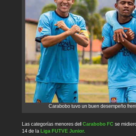
Carabobo tuvo un buen desempeño frent
Las categorías menores de
l
Carabobo FC
se midier
14 de la
Liga FUTVE Junior.