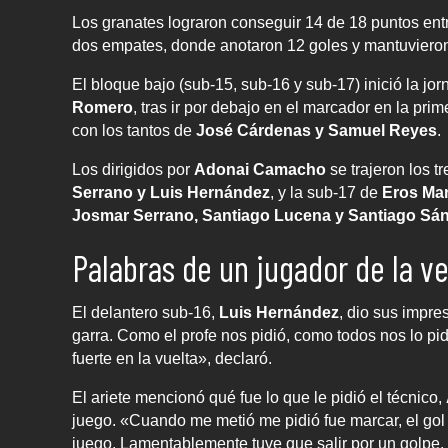
Los granates lograron conseguir 14 de 18 puntos entr
dos empates, donde anotaron 12 goles y mantuvieron
El bloque bajo (sub-15, sub-16 y sub-17) inició la jo
Romero
, tras ir por debajo en el marcador en la pr
con los tantos de
José Cárdenas y Samuel Reyes
.
Los dirigidos por
Adonai Camacho
se trajeron los t
Serrano y Luis Hernández
, y la sub-17 de
Eros Man
Josmar Serrano, Santiago Lucena y Santiago Sá
Palabras de un jugador de la v
El delantero sub-16,
Luis Hernández
, dio sus impre
garra. Como el profe nos pidió, como todos nos lo p
fuerte en la vuelta», declaró.
El ariete mencionó qué fue lo que le pidió el técnico,
juego. «Cuando me metió me pidió fue marcar, el gol 
juego. Lamentablemente tuve que salir por un golpe.