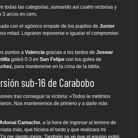
e todas las categorías, sumando así cuatro victorias y
 3 arcos en cero.
rnada con el agónico empate de los pupilos de
Junior
imera mitad. Lograron reponerse e igualar el compromiso
res puntos a
Valencia
gracias a los tantos de
Joswar
tilla
goleó 0-3 en
San Felipe
con los goles de
nchez,
para mantenerse en la cima de la tabla.
ersión sub-16 de Carabobo
siones tras conseguir la victoria: «Todos le metimos
idieron. Nos mantenemos de primero y a darle más
Adonai Camacho
, a la hora de ingresar al terreno de
nada más, que hiciera el tanto y que realizara mi
 Ya me siento mejor. También se ve que el equipo entró