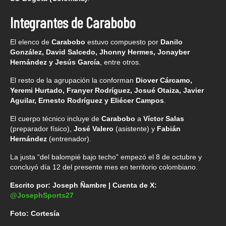
Integrantes de Carabobo
El elenco de
Carabobo
estuvo compuesto por
Danilo
González, David Salcedo, Jhonny Hermes, Jonayber
Hernández y Jesús García
, entre otros.
El resto de la agrupación la conforman
Diover Cárcamo,
Yeremi Hurtado, Franyer Rodríguez, Josué Otaiza, Javier
Aguilar, Ernesto Rodríguez y Eliécer Campos
.
El cuerpo técnico incluye de
Carabobo
a
Víctor Salas
(preparador físico),
José Valero
(asistente) y
Fabián
Hernández
(entrenador).
La justa “del balompié bajo techo” empezó el 8 de octubre y
concluyó día 12 del presente mes en territorio colombiano.
Escrito por: Joseph Ñambre | Cuenta de X:
@JosephSports27
Foto: Cortesía