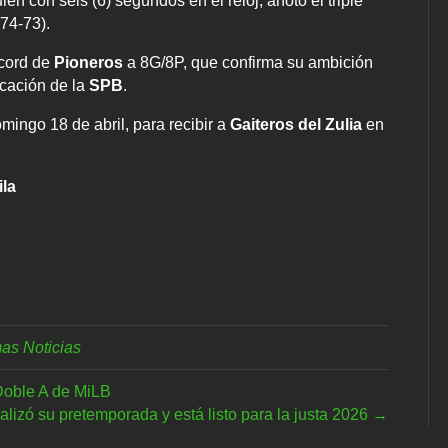
uien con seis (6) segundos en el reloj, anotó el triple
(74-73).
écord de
Pioneros
a 8G/8P, que confirma su ambición
icación de la
SPB
.
mingo 18 de abril, para recibir a
Gaiteros del Zulia
en
ila
mas Noticias
 Doble A de MiLB
alizó su pretemporada y está listo para la justa 2026 →