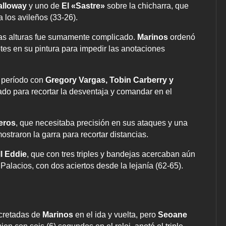
alloway
y uno de
El «Sastre»
sobre la chicharra, que
a los avileños (33-26).
las alturas fue sumamente complicado.
Marinos
ordenó
otes en su pintura para impedir las anotaciones
r período con
Gregory Vargas, Tobin Carberry y
tado para recortar la desventaja y comandar en el
eros
, que necesitaba precisión en sus ataques y una
ostraron la garra para recortar distancias.
l Eddie
, que con tres triples y bandejas acercaban aún
Palacios, con dos aciertos desde la lejanía (62-65).
ncretadas de
Marinos
en el ida y vuelta, pero
Seoane