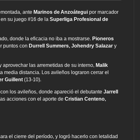
remontada, ante
Marinos de Anzoátegui
por marcador
en su juego #16 de la
Superliga Profesional de
do, donde la eficacia no iba a mostrarse.
Pioneros
or puntos con
Durrell Summers, Johendry Salazar
y
 aprovechar las arremetidas de su interno,
Malik
a media distancia. Los avileños lograron cerrar el
er Guillent
(13-10).
e
con los avileños, donde apareció el debutante
Jarrell
 las acciones con el aporte de
Cristian Centeno,
ra el cierre del período, y logró hacerlo con letalidad