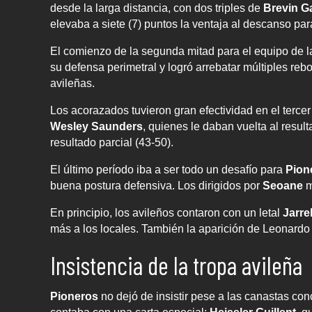
desde la larga distancia, con dos triples de
Brevin G
elevaba a siete (7) puntos la ventaja al descanso par
El comienzo de la segunda mitad para el equipo de 
su defensa perimetral y logró arrebatar múltiples reb
avileñas.
Los acorazados tuvieron gran efectividad en el terce
Wesley Saunders
, quienes le daban vuelta al resul
resultado parcial (43-50).
El último período iba a ser todo un desafío para
Pion
buena postura defensiva. Los dirigidos por
Seoane
m
En principio, los avileños contaron con un letal
Jarrel
más a los locales. También la aparición de Leonardo 
Insistencia de la tropa avileña
Pioneros
no dejó de insistir pese a las canastas co