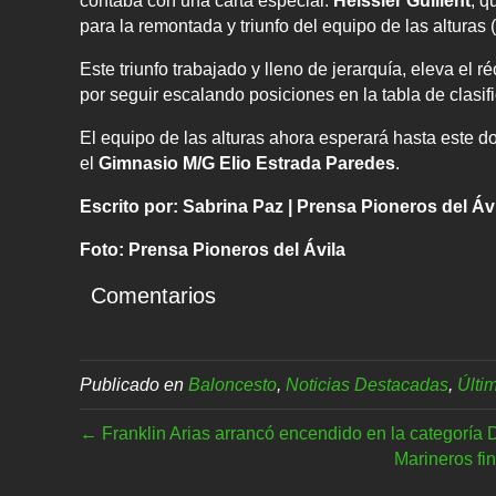
contaba con una carta especial:
Heissler Guillent
, q
para la remontada y triunfo del equipo de las alturas 
Este triunfo trabajado y lleno de jerarquía, eleva el r
por seguir escalando posiciones en la tabla de clasif
El equipo de las alturas ahora esperará hasta este do
el
Gimnasio M/G Elio Estrada Paredes
.
Escrito por: Sabrina Paz | Prensa Pioneros del Áv
Foto: Prensa Pioneros del Ávila
Comentarios
Publicado en
Baloncesto
,
Noticias Destacadas
,
Últi
← Franklin Arias arrancó encendido en la categoría
Marineros fin