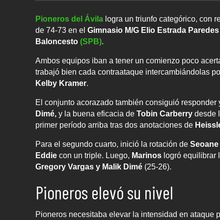
Pioneros del Ávila
logra un triunfo categórico, con 
de 74-73 en el
Gimnasio M/G Elio Estrada Paredes
Baloncesto
(SPB)
.
Ambos equipos iban a tener un comienzo poco acerta
trabajó bien cada contraataque intercambiándolas p
Kelby Kramer
.
El conjunto acorazado también consiguió responder y
Dimé,
y la buena eficacia de
Tobin Carberry
desde l
primer período arriba tras dos anotaciones de
Heissl
Para el segundo cuarto, inició la rotación de
Seoan
Eddie
con un triple. Luego,
Marinos
logró equilibrar
Gregory Vargas y Malik Dimé
(25-26).
Pioneros elevó su nivel
Pioneros necesitaba elevar la intensidad en ataque pa