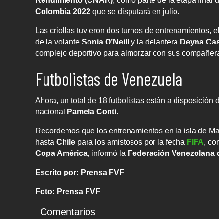
Rendimiento (CNAR)
, como parte de la etapa final 
Colombia 2022
que se disputará en julio.
Las criollas tuvieron dos turnos de entrenamientos, el
de la volante
Sonia O’Neill
y la delantera
Deyna Cas
complejo deportivo para almorzar con sus compañer
Futbolistas de Venezuela
Ahora, un total de 18 futbolistas están a disposición 
nacional
Pamela Conti
.
Recordemos que los entrenamientos en la isla de Marg
hasta
Chile
para los amistosos por la fecha
FIFA
, co
Copa América
, informó la
Federación Venezolana d
Escrito por: Prensa FVF
Foto: Prensa FVF
Comentarios