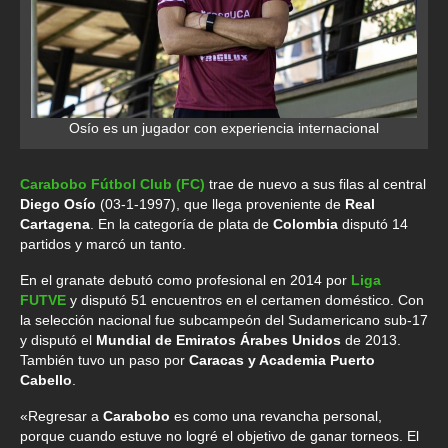
Osío es un jugador con experiencia internacional
Carabobo Fútbol Club (FC)
trae de nuevo a sus filas al central
Diego Osío
(03-1-1997), que llega proveniente de
Real
Cartagena
. En la categoría de plata de
Colombia
disputó 14
partidos y marcó un tanto.
En el granate debutó como profesional en 2014 por
Liga
FUTVE
y disputó 51 encuentros en el certamen doméstico. Con
la selección nacional fue subcampeón del Sudamericano sub-17
y disputó el
Mundial de Emiratos Árabes Unidos
de 2013.
También tuvo un paso por
Caracas y Academia Puerto
Cabello
.
«Regresar a
Carabobo
es como una revancha personal,
porque cuando estuve no logré el objetivo de ganar torneos. El