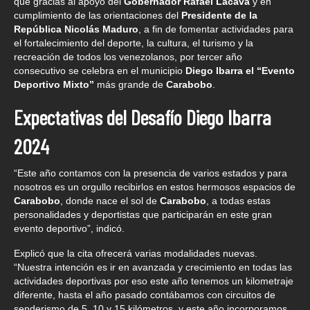
que gracias al apoyo del
Gobernador Rafael Lacava
y en
cumplimiento de las orientaciones del
Presidente de la
República Nicolás Maduro
, a fin de fomentar actividades para
el fortalecimiento del deporte, la cultura, el turismo y la
recreación de todos los venezolanos, por tercer año
consecutivo se celebra en el municipio
Diego Ibarra el “Evento
Deportivo Mixto”
más grande de
Carabobo
.
Expectativas del Desafío Diego Ibarra
2024
“Este año contamos con la presencia de varios estados y para
nosotros es un orgullo recibirlos en estos hermosos espacios de
Carabobo
, donde nace el sol de
Carabobo
, a todas estas
personalidades y deportistas que participarán en este gran
evento deportivo”, indicó.
Explicó que la cita ofrecerá varias modalidades nuevas.
“Nuestra intención es ir en avanzada y crecimiento en todas las
actividades deportivas por eso este año tenemos un kilometraje
diferente, hasta el año pasado contábamos con circuitos de
senderismo de 5, 10 y 15 kilómetros, y este año incorporamos