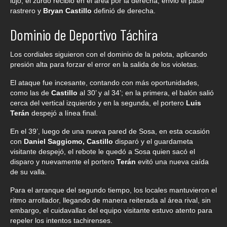
lujo, el zurdo recibió en el área por la derecha, envió el pase
rastrero y
Bryan Castillo
definió de derecha.
Dominio de Deportivo Táchira
Los cordiales siguieron con el dominio de la pelota, aplicando
presión alta para forzar el error en la salida de los violetas.
El ataque fue incesante, contando con más oportunidades,
como las de
Castillo
al 30’ y al 34’; en la primera, el balón salió
cerca del vertical izquierdo y en la segunda, el portero
Luis
Terán
despejó a línea final.
En el 39’, luego de una nueva pared de Sosa, en esta ocasión
con
Daniel Saggiomo, Castillo
disparó y el guardameta
visitante despejó, el rebote le quedó a Sosa quien sacó el
disparo y nuevamente el portero
Terán
evitó una nueva caída
de su valla.
Para el arranque del segundo tiempo, los locales mantuvieron el
ritmo arrollador, llegando de manera reiterada al área rival, sin
embargo, el cuidavallas del equipo visitante estuvo atento para
repeler los intentos tachirenses.