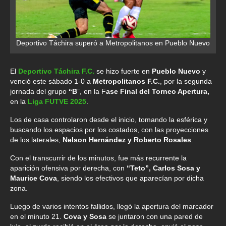
Deportivo Táchira superó a Metropolitanos en Pueblo Nuevo
El
Deportivo Táchira F.C.
se hizo fuerte en
Pueblo Nuevo
y
venció este sábado 1-0 a
Metropolitanos F.C.
, por la segunda
jornada del grupo
“B
”, en la F
ase Final del Torneo Apertura,
en la
Liga FUTVE 2025
.
Los de casa controlaron desde el inicio, tomando la esférica y
buscando los espacios por los costados, con las proyecciones
de los laterales,
Nelson Hernández y Roberto Rosales
.
Con el transcurrir de los minutos, fue más recurrente la
aparición ofensiva por derecha, con
“Teto”, Carlos Sosa y
Maurice Cova
, siendo los efectivos que aparecían por dicha
zona.
Luego de varios intentos fallidos, llegó la apertura del marcador
en el minuto 21.
Cova y Sosa
se juntaron con una pared de