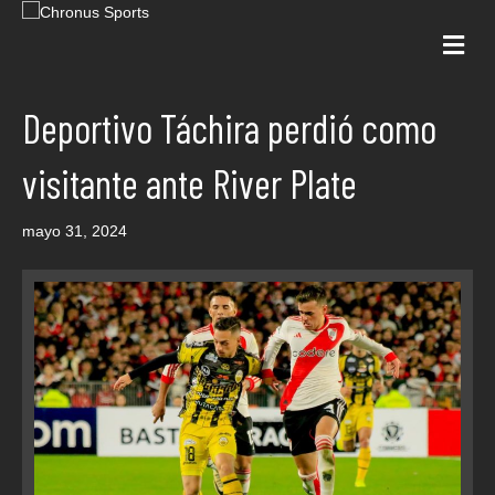
Me
Deportivo Táchira perdió como
visitante ante River Plate
mayo 31, 2024