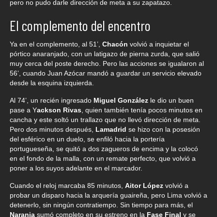
pero no pudo darle dirección de meta a su zapatazo.
El complemento del encentro
Ya en el complemento, al 51’,
Chacón
volvió a inquietar el
pórtico anaranjado, con un latigazo de pierna zurda, que salió
muy cerca del poste derecho. Pero las acciones se igualaron al
56’, cuando Juan Azócar mandó a guardar un servicio elevado
desde la esquina izquierda.
Al 74’, un recién ingresado
Miguel González
le dio un buen
pase a Y
ackson Rivas
, quien también tenía pocos minutos en
cancha y este soltó un trallazo que no llevó dirección de meta.
Pero dos minutos después,
Lamadrid
se hizo con la posesión
del esférico en un duelo, se enfiló hacia la portería
portugueseña, se quitó a dos zagueros de encima y la colocó
en el fondo de la malla, con un remate perfecto, que volvió a
poner a los suyos adelante en el marcador.
Cuando el reloj marcaba 85 minutos,
Aitor López
volvió a
probar un disparo hacia la arquería guaireña, pero Lima volvió a
detenerlo, sin ningún contratiempo. Sin tiempo para más, el
Naranja
sumó completo en su estreno en la
Fase Final
y se