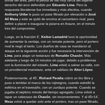
borde del área, pero la pelota se fue muy cerca del bajante
derecho del arco defendido por
Eduardo Lima
. Pero la
respuesta litoralense fue inmediata y más efectiva, cuando
Anthony Uribe
le puso un pase filtrado por elevación a
José
Alí Meza
y este se quitó de encima al cancerbero rival, para
definir a placer e inaugurar la pizarra en Araure, en el minuto
tres del compromiso.
Luego, en la fracción 6’,
Keiber Lamadrid
tuvo la oportunidad
de aumentar la ventaja, con un remate potente, pero el portero
rival le negó el tanto. Los dueños de casa se mandaron al
ataque en la siguiente acción y fue necesaria la intervención de
Lima
, para atajar un testarazo de
Ronaldo Chacón
. Más
adelante y luego de 14 minutos sin jugar, debido a problemas
con la iluminación del estadio,
Lima
volvió a salvar su valla, con
un providencial manotazo, ante un sablazo de
Aitor López
.
Posteriormente, al 45’,
Richard Peralta
cobró un tiro libre y
puso a temblar el marco de los rojinegros, cuando estrelló la
esférica en el travesaño, con un zurdazo potente. Cuando se
jugaba el séptimo minuto del tiempo agregado, Lima volvió a
tapar un cabezazo de
Chacón
, sin inconvenientes. Y al 45+14’,
Meza
volvió a quedar solo ante el portero, tras un pase filtrado,