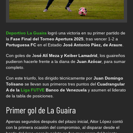
Deportivo La Guaira
logró una victoria en su primer partido de
la
Fase Final del Torneo Apertura 2025
, tras vencer 1-2 a
Portuguesa FC
en el Estadio
José Antonio Páez, de Araure
.
Con goles de J
osé Alí Meza y Keiber Lamadrid
, los guaireños
pudieron hacerle frente a la diana de
Juan Azócar
, para sumar
completo.
Con este triunfo, los dirigido técnicamente por
Juan Domingo
Tolisano
se llevan sus primeros tres puntos del
Cuadrangular
A de la
Liga FUTVE
Banco de Venezuela
y asumen el liderato
de la tabla de posiciones.
Primer gol de La Guaira
Apenas segundos después del pitazo inicial, Aitor López contó
con la primera ocasión del compromiso, al disparar desde el