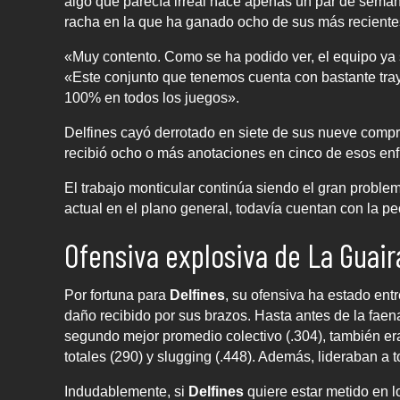
algo que parecía irreal hace apenas un par de seman
racha en la que ha ganado ocho de sus más recientes
«Muy contento. Como se ha podido ver, el equipo ya
«Este conjunto que tenemos cuenta con bastante tray
100% en todos los juegos».
Delfines cayó derrotado en siete de sus nueve compro
recibió ocho o más anotaciones en cinco de esos enf
El trabajo monticular continúa siendo el gran probl
actual en el plano general, todavía cuentan con la peor
Ofensiva explosiva de La Guair
Por fortuna para
Delfines
, su ofensiva ha estado ent
daño recibido por sus brazos. Hasta antes de la faena
segundo mejor promedio colectivo (.304), también e
totales (290) y slugging (.448). Además, lideraban a t
Indudablemente, si
Delfines
quiere estar metido en l