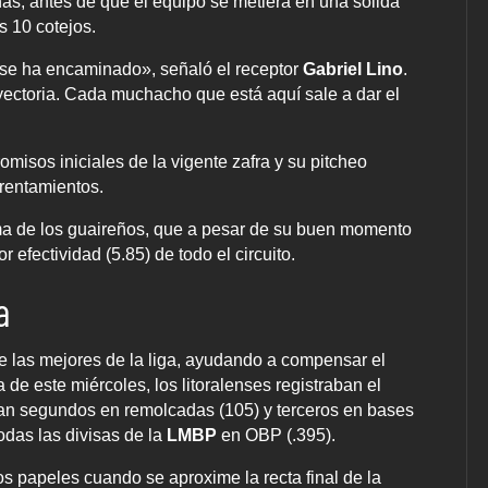
as, antes de que el equipo se metiera en una sólida
 10 cotejos.
 se ha encaminado», señaló el receptor
Gabriel Lino
.
ectoria. Cada muchacho que está aquí sale a dar el
misos iniciales de la vigente zafra y su pitcheo
rentamientos.
ema de los guaireños, que a pesar de su buen momento
 efectividad (5.85) de todo el circuito.
a
re las mejores de la liga, ayudando a compensar el
 de este miércoles, los litoralenses registraban el
ran segundos en remolcadas (105) y terceros en bases
odas las divisas de la
LMBP
en OBP (.395).
os papeles cuando se aproxime la recta final de la