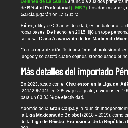
Delfines de La Guaira
anunció a sus dos primeros i
de Béisbol Profesional
(LMBP)
. Los dominicanos, 
García
jugarán en La Guaira.
Pérez,
utility de 33 años de edad, es un bateador am
robar bases. De hecho, en 2015, fijó un tope person
sucursal
Clase A avanzada de los Marlins de Miami
Con la organización floridana firmó al profesional, e
juegos y se estafó cuatro cojines, siendo usado pri
Más detalles del importado Pér
En 2023, actuó con el
Charleston en la Liga del Atl
.241/.296/.349 en 395 viajes al plato, divididos en 1
para un 83,33 % de efectividad.
Además de la
Gran Carpa y
la reunión independient
la
Liga Mexicana de Béisbol
(2018 y 2019), como e
de la
Liga de Béisbol Profesional de la Repúblic