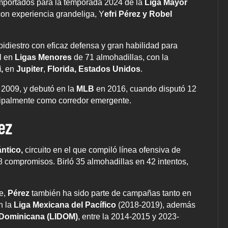
mportados para la temporada 2024 de la
Liga Mayor
con experiencia grandeliga, Y
efri Pérez y Robel
bidiestro con eficaz defensa y gran habilidad para
al en
Ligas Menores
de 71 almohadillas, con la
,
en
Jupiter
,
Florida, Estados Unidos
.
n 2009, y debutó en la
MLB
en 2016, cuando disputó 12
ncipalmente como corredor emergente.
ez
ántico,
circuito en el que compiló línea ofensiva de
08 compromisos. Birló 35 almohadillas en 42 intentos,
e,
Pérez
también ha sido parte de campañas tanto en
n la
Liga Mexicana del Pacífico
(2018-2019), además
a Dominicana (LIDOM)
, entre la 2014-2015 y 2023-