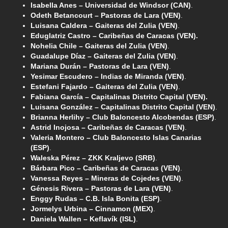
Isabella Anes – Universidad de Windsor (CAN)
.
Odeth Betancourt – Pastoras de Lara (VEN)
.
Luisana Caldera – Gaiteras del Zulia (VEN)
.
Eduglatriz Castro – Caribeñas de Caracas (VEN).
Nohelia Chile – Gaiteras del Zulia (VEN)
.
Guadalupe Díaz – Gaiteras del Zulia (VEN)
.
Mariana Durán – Pastoras de Lara (VEN)
.
Yesimar Escudero – Indias de Miranda (VEN)
.
Estefani Fajardo – Gaiteras del Zulia (VEN)
.
Fabiana García – Capitalinas Distrito Capital (VEN).
Luisana González – Capitalinas Distrito Capital (VEN)
.
Brianna Herlihy – Club Baloncesto Alcobendas (ESP)
.
Astrid Inojosa – Caribeñas de Caracas (VEN)
.
Valeria Montero – Club Baloncesto Islas Canarias
(ESP)
.
Waleska Pérez – ZKK Kraljevo (SRB)
.
Bárbara Pico – Caribeñas de Caracas (VEN)
.
Vanessa Reyes – Mineras de Cojedes (VEN)
.
Génesis Rivera – Pastoras de Lara (VEN)
.
Enggy Rudas – C.B. Isla Bonita (ESP)
.
Jormelys Urbina – Cinnamon (MEX)
.
Daniela Wallen – Keflavík (ISL)
.